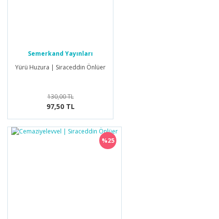
Semerkand Yayınları
Yürü Huzura | Siraceddin Önlüer
130,00 TL
97,50 TL
%25