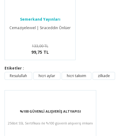
Semerkand Yayınları
Cemaziyelevvel | Siraceddin Önlüer
133,00 TL
99,75 TL
Etiketler :
Resulullah
hicri aylar
hicri takvim
zilkade
%100 GÜVENLİ ALIŞVERİŞ ALTYAPISI
256bit SSL Sertifikası ile %100 güvenli alışveriş imkanı