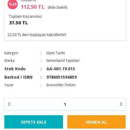
150,00 TL
%25
112,50 TL
(Kdv Dahil)
Toplam Kazancınız
37.50 TL
22,50 TL den başlayan taksitlerle!!
Kategori
İslam Tarihi
Marka
Semerkand Yayınları
Stok Kodu
AA-001.19.013
Barkod / ISBN
9786051594859
Yazar
Siraceddin Önlüer
SEPETE EKLE
HEMEN AL