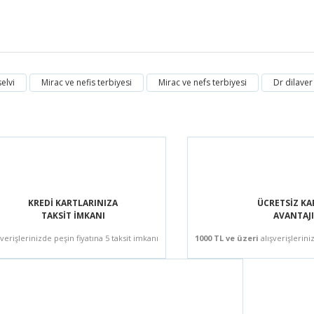
elvi
Mirac ve nefis terbiyesi
Mirac ve nefs terbiyesi
Dr dilaver 
 benzetiliyor.Çok doğru 2 günlük dünya
KREDİ KARTLARINIZA
ÜCRETSİZ K
TAKSİT İMKANI
AVANTAJI
şverişlerinizde peşin fiyatına 5 taksit imkanı
1000 TL ve üzeri
alışverişlerini