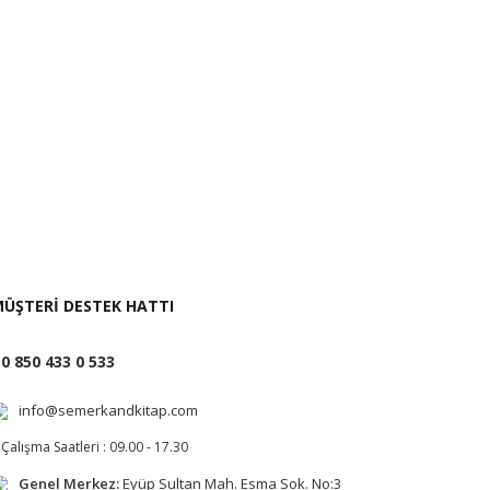
i İste
ÜŞTERİ DESTEK HATTI
0 850 433 0 533
info@semerkandkitap.com
Çalışma Saatleri : 09.00 - 17.30
Genel Merkez:
Eyüp Sultan Mah. Esma Sok. No:3