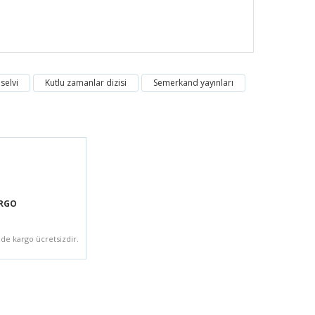
selvi
Kutlu zamanlar dizisi
Semerkand yayınları
ARGO
zde kargo ücretsizdir.