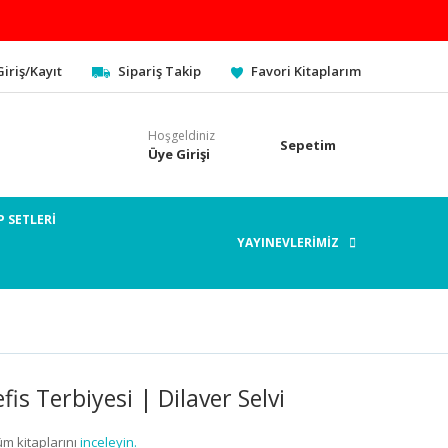
Giriş/Kayıt
Sipariş Takip
Favori Kitaplarım
Hoşgeldiniz
Sepetim
Üye Girişi
P SETLERİ
YAYINEVLERİMİZ
is Terbiyesi | Dilaver Selvi
üm kitaplarını
inceleyin.