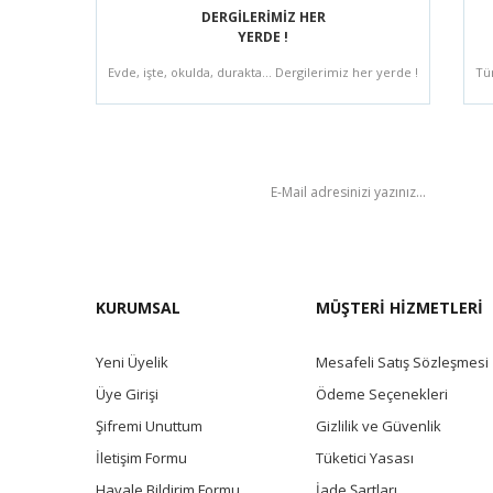
DERGİLERİMİZ HER
YERDE !
Evde, işte, okulda, durakta... Dergilerimiz her yerde !
Tü
BÜLTEN
KURUMSAL
MÜŞTERİ HİZMETLERİ
Yeni Üyelik
Mesafeli Satış Sözleşmesi
Üye Girişi
Ödeme Seçenekleri
Şifremi Unuttum
Gizlilik ve Güvenlik
İletişim Formu
Tüketici Yasası
Havale Bildirim Formu
İade Şartları