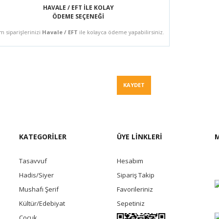
HAVALE / EFT İLE KOLAY
ÖDEME SEÇENEĞİ
m siparişlerinizi
Havale / EFT
ile kolayca ödeme yapabilirsiniz.
Fiyat Teklif
KAYDET
KATEGORİLER
ÜYE LİNKLERİ
M
Tasavvuf
Hesabım
Hadis/Siyer
Sipariş Takip
Mushafı Şerif
Favorileriniz
Kültür/Edebiyat
Sepetiniz
Çocuk