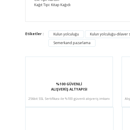
Kağıt Tipi: Kitap Kağıdı
Etiketler :
Kulun yolculuğu
Kulun yolculuğu-dilaver s
Semerkand pazarlama
Efendimiz
Kitaplarda dünya hayatını bir ağacın altında gölgelenmeye
Seyit Ahmet Öcal | 02/07/2015
%100 GÜVENLİ
ALIŞVERİŞ ALTYAPISI
Yorum Yaz
256bit SSL Sertifikası ile %100 güvenli alışveriş imkanı
Alı