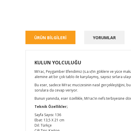
ÜRÜN BİLGİLERİ
YORUMLAR
KULUN YOLCULUĞU
Mi‘rac, Peygamber Efendimiz (s.a.v)’in göklere ve yüce ma
alemine ait bir çok tablo ile karşılaşmış, sayısız sırlara ulaş
Bu eser, sadece Mi‘rac mucizesinin nasıl gerçekleştiğini, bu
sorulara da cevap veriyor.
Bunun yanında, eser özellikle, Mi‘rac’ın nefs terbiyesine dön
Teknik Özellikler;
Sayfa Sayısı: 136
Ebat: 13,5 X 21 cm
Dil: Türkçe
Cilt Tipi: Karton