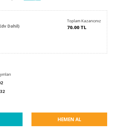
Toplam Kazancınız
Kdv Dahil)
70.00 TL
ınları
02
32
HEMEN AL