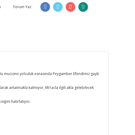
ı
Yorum Yaz
r. Bu mucizevi yolculuk esnasında Peygamber Efendimiz gayb
rak anlatmakla kalmıyor, Mi‘racla ilgili akla gelebilecek
eğini hatırlatıyor.