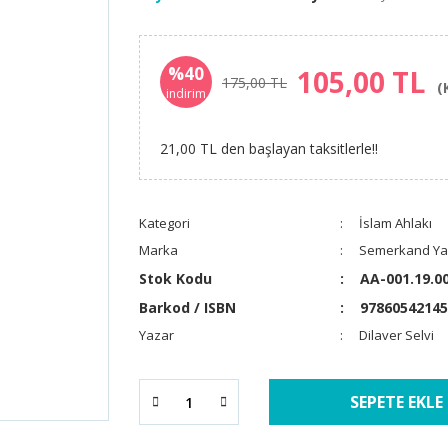
%40
105,00 TL
175,00 TL
(
indirim
21,00 TL den başlayan taksitlerle!!
Kategori
İslam Ahlakı
Marka
Semerkand Yay
Stok Kodu
AA-001.19.0
Barkod / ISBN
97860542145
Yazar
Dilaver Selvi
SEPETE EKLE