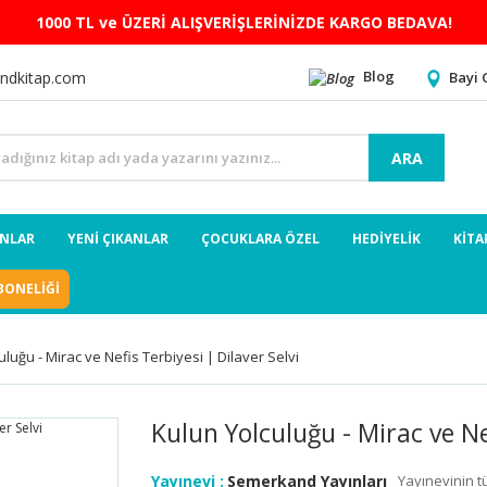
1000 TL ve ÜZERİ ALIŞVERİŞLERİNİZDE KARGO BEDAVA!
Blog
Bayi 
ndkitap.com
ARA
ANLAR
YENİ ÇIKANLAR
ÇOCUKLARA ÖZEL
HEDİYELİK
KİTA
BONELİĞİ
uluğu - Mirac ve Nefis Terbiyesi | Dilaver Selvi
Kulun Yolculuğu - Mirac ve Nef
Yayınevi :
Semerkand Yayınları
Yayınevinin t