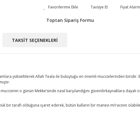
Tavsiye Et
Fiyat Alarm
Toptan Sipariş Formu
TAKSİT SEÇENEKLERİ
kamlara yükseltilerek Allah Teala ile buluştuğu en önemli mucizelerinden biridi
mıştır.
 mucizenin o günün Mekke’sinde nasıl karşılandığını güvenilirkaynaklara dayalı ola
ük bir tarafı olduğuna işaret ederek, bütün kulların bir manevi mi’racının olabilec