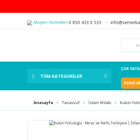
Müşteri Hizmetleri
0 850 433 0 533
info@semerka
ÇOK SAT
TÜM KATEGORİLER
DERGİ A
Anasayfa
Tasavvuf
İslam Ahlakı
Kulun Yolc