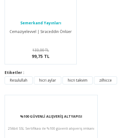
Semerkand Yayınları
Cemaziyelevvel | Siraceddin Önlüer
133,00 TL
99,75 TL
Etiketler :
Resulullah
hicri aylar
hicri takvim
zilhicce
%100 GÜVENLİ ALIŞVERİŞ ALTYAPISI
256bit SSL Sertifikası ile %100 güvenli alışveriş imkanı