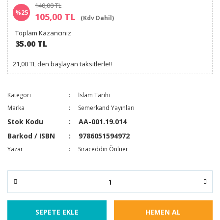
140,00 TL
%25
105,00 TL
(Kdv Dahil)
Toplam Kazancınız
35.00 TL
21,00 TL den başlayan taksitlerle!!
Kategori
İslam Tarihi
Marka
Semerkand Yayınları
Stok Kodu
AA-001.19.014
Barkod / ISBN
9786051594972
Yazar
Siraceddin Önlüer
SEPETE EKLE
HEMEN AL