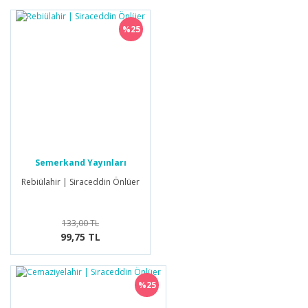
%25
Semerkand Yayınları
Rebiülahir | Siraceddin Önlüer
133,00 TL
99,75 TL
%25