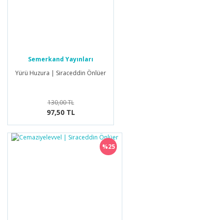
Semerkand Yayınları
Yürü Huzura | Siraceddin Önlüer
130,00 TL
97,50 TL
%25