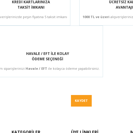
KREDİ KARTLARINIZA
ÜCRETSİZ K
TAKSİT İMKANI
AVANTAJI
şverişlerinizde peşin fiyatına 5 taksit imkanı
1000 TL ve üzeri
alışverişlerini
HAVALE / EFT İLE KOLAY
ÖDEME SEÇENEĞİ
m siparişlerinizi
Havale / EFT
ile kolayca ödeme yapabilirsiniz.
Fiyat Teklif
KAYDET
KATEGORİLER
ÜYE LİNKLERİ
M