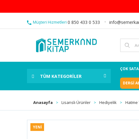
Müşteri Hizmetleri
0 850 433 0 533
info@semerka
ÇOK SAT
TÜM KATEGORİLER
DERGİ A
Anasayfa
Lisanslı Ürünler
Hediyelik
Hatme T
YENİ