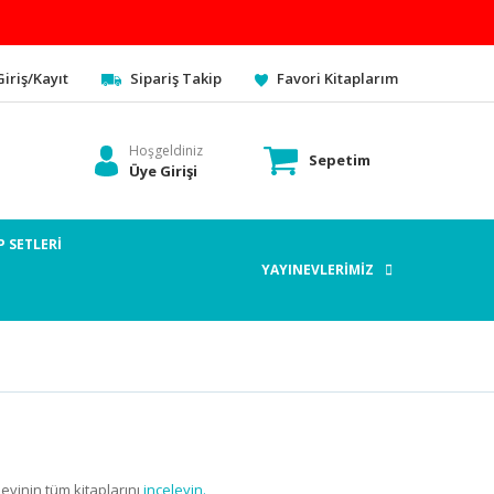
Giriş/Kayıt
Sipariş Takip
Favori Kitaplarım
Hoşgeldiniz
Sepetim
Üye Girişi
P SETLERİ
YAYINEVLERİMİZ
evinin tüm kitaplarını
inceleyin.