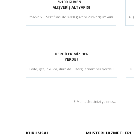
%100 GÜVENLİ
ALIŞVERİŞ ALTYAPISI
256bit SSL Sertifikası ile %100 güvenli alışveriş imkanı
Alı
DERGİLERİMİZ HER
YERDE !
Evde, işte, okulda, durakta... Dergilerimiz her yerde !
Tü
BÜLTEN
KURUMSAL
MÜŞTERİ HİZMETLERİ