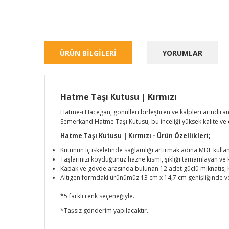
ÜRÜN BİLGİLERİ
YORUMLAR
Hatme Taşı Kutusu | Kırmızı
Hatme-i Hacegan, gönülleri birleştiren ve kalpleri arındıran 
Semerkand Hatme Taşı Kutusu, bu inceliği yüksek kalite ve 
Hatme Taşı Kutusu | Kırmızı - Ürün Özellikleri;
Kutunun iç iskeletinde sağlamlığı artırmak adına MDF kullanıl
Taşlarınızı koyduğunuz hazne kısmı, şıklığı tamamlayan ve 
Kapak ve gövde arasında bulunan 12 adet güçlü mıknatıs, 
Altıgen formdaki ürünümüz 13 cm x 14,7 cm genişliğinde ve
*5 farklı renk seçeneğiyle.
*Taşsız gönderim yapılacaktır.