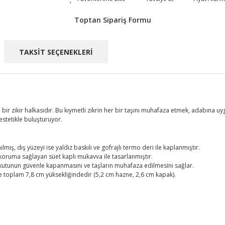
Toptan Sipariş Formu
TAKSİT SEÇENEKLERİ
bir zikir halkasıdır. Bu kıymetli zikrin her bir taşını muhafaza etmek, adabına uygu
estetikle buluşturuyor.
mış, dış yüzeyi ise yaldız baskılı ve gofrajlı termo deri ile kaplanmıştır.
koruma sağlayan süet kaplı mukavva ile tasarlanmıştır.
kutunun güvenle kapanmasını ve taşların muhafaza edilmesini sağlar.
 toplam 7,8 cm yüksekliğindedir (5,2 cm hazne, 2,6 cm kapak).