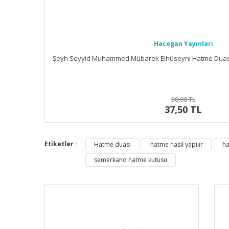
Hacegan Yayınları
Şeyh Seyyid Muhammed Mübarek Elhüseyni Hatme Duası
50,00 TL
37,50 TL
Etiketler :
Hatme duası
hatme nasıl yapılır
ha
semerkand hatme kutusu