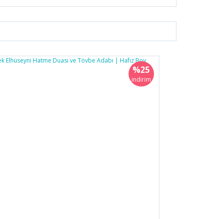
%25
indirim