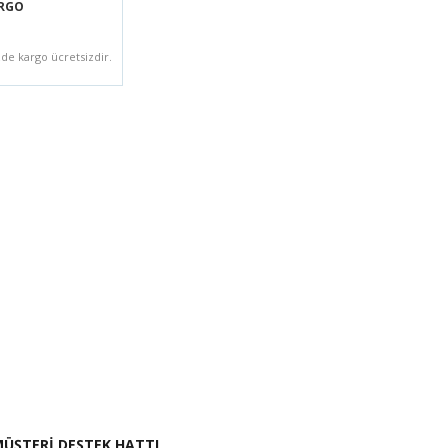
ARGO
zde kargo ücretsizdir.
i İste
ÜŞTERİ DESTEK HATTI