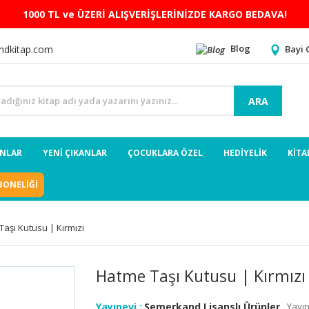
1000 TL ve ÜZERİ ALIŞVERİŞLERİNİZDE KARGO BEDAVA!
Blog
Bayi 
ndkitap.com
ARA
ANLAR
YENİ ÇIKANLAR
ÇOCUKLARA ÖZEL
HEDİYELİK
KİTA
BONELİĞİ
aşı Kutusu | Kırmızı
Hatme Taşı Kutusu | Kırmızı
Yayınevi :
Semerkand Lisanslı Ürünler
Yayın