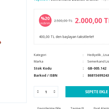
%20
2.000,00 
2.500,00 TL
indirim
400,00 TL den başlayan taksitlerle!!
Kategori
Hediyelik
,
Lisa
Marka
Semerkand Lis
Stok Kodu
GB-005.142
Barkod / ISBN
86815699243
SEPETE EKLE
Tavsiye Et
Fiyat Alarm