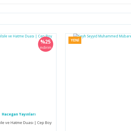
Bu ürüne ilk yorumu siz yapın!
YENİ
%25
Yorum Yaz
indirim
Hacegan Yayınları
lsile ve Hatme Duası | Cep Boy