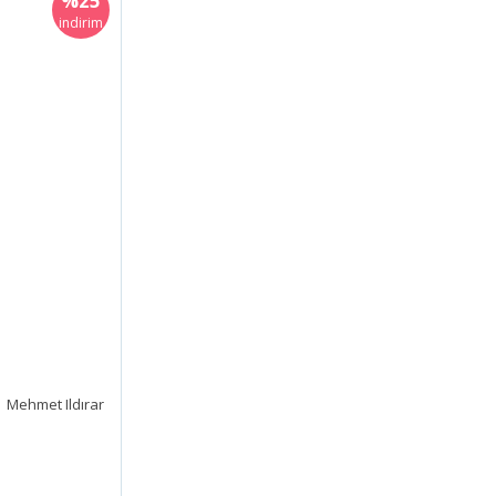
%25
indirim
| Mehmet Ildırar