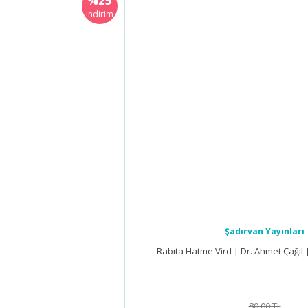
%25
indirim
Şadırvan Yayınları
Rabıta Hatme Vird | Dr. Ahmet Çağıl 
80,00 TL