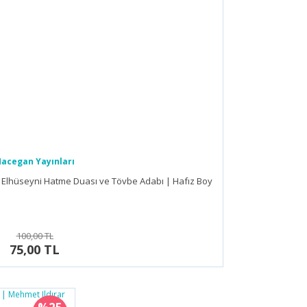
acegan Yayınları
hüseyni Hatme Duası ve Tövbe Adabı | Hafız Boy
100,00 TL
75,00 TL