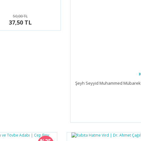
50,00 TL
37,50 TL
H
Şeyh Seyyid Muhammed Mübarek El