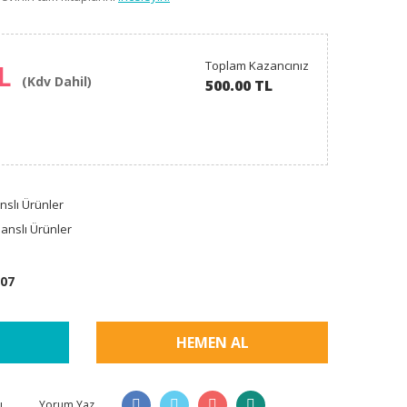
Toplam Kazancınız
TL
(Kdv Dahil)
500.00 TL
nslı Ürünler
anslı Ürünler
07
HEMEN AL
ı
Yorum Yaz