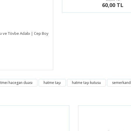
60,00 TL
 ve Tövbe Adabı | Cep Boy
tmei hacegan duası
hatme taşı
hatme taşı kutusu
semerkand