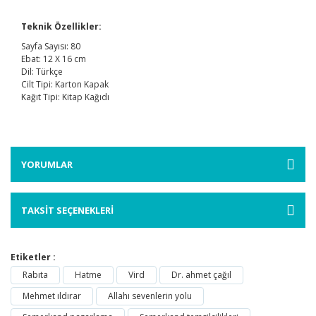
Teknik Özellikler:
Sayfa Sayısı: 80
Ebat: 12 X 16 cm
Dil: Türkçe
Cilt Tipi: Karton Kapak
Kağıt Tipi: Kitap Kağıdı
YORUMLAR
TAKSİT SEÇENEKLERİ
Etiketler :
Rabıta
Hatme
Vird
Dr. ahmet çağıl
Mehmet ıldırar
Allahı sevenlerin yolu