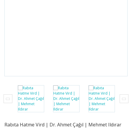
Selçuklu Tarihi
Öykü/Hikaye
Tarihi Roman
Piyes
Roman
Röportaj
Seyahatname
Şiir
Tarihi Roman
Rabıta Hatme Vird | Dr. Ahmet Çağıl | Mehmet Ildırar