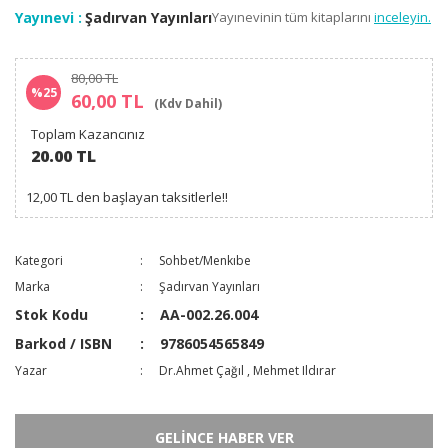
Yayınevi :
Şadırvan Yayınları
Yayınevinin tüm kitaplarını
inceleyin.
80,00 TL
%25
60,00 TL
(Kdv Dahil)
Toplam Kazancınız
20.00 TL
12,00 TL den başlayan taksitlerle!!
Kategori
Sohbet/Menkıbe
Marka
Şadırvan Yayınları
Stok Kodu
AA-002.26.004
Barkod / ISBN
9786054565849
Yazar
Dr.Ahmet Çağıl
,
Mehmet Ildırar
GELİNCE HABER VER