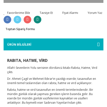
Tavsiye Et
Fiyat Alarmı
Yorum Yaz
Toptan Sipariş Formu
ÜRÜN BİLGİLERİ
RABITA, HATME, VİRD
Allah’ı Sevenlerin Yolu serisinin dördüncü kitabı Rabıta, Hatme, Vird
çıktı.
Dr. Ahmet Çagıl ve Mehmet Ildırar’ın yazdığı eserde; tasavvufun en
önemli temel taslarından olan rabıta, hatme ve vird açıklanıyor.
Rabıta, hatme ve vird tasavvufun en önemli terimlerindendir. Bir
müridin günlük olarak yapması gereken işlerin basında gelir. Bu
eserde bir müridin günlük vazifelerinin kaynakları ve usulleri
anlatılıyor. Bu kıymetli eser Sadırvan Yayınları’ndan çıktı.