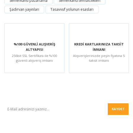
Semerkand pazarlama
Semerkand temsilcilikleri
Şadırvan yayınları
Tasavvuf yolunun esasları
%100 GÜVENLİ ALIŞVERİŞ
KREDİ KARTLARINIZA TAKSİT
ALTYAPISI
İMKANI
256bit SSL Sertifikası ile %100
Alışverişlerinizde peşin fiyatına 5
güvenli alışveriş imkanı
taksit imkanı
BÜLTEN
KAYDET