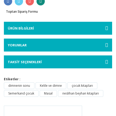
Toptan Sipariş Formu
ÜRÜN BİLGİLERİ
YORUMLAR
TAKSİT SEÇENEKLERİ
Etiketler :
dimnenin sonu
Kelile ve dimne
çocuk kitapları
Semerkand çocuk
Masal
neslihan beyhan kitapları