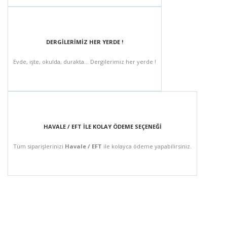
DERGİLERİMİZ HER YERDE !
Evde, işte, okulda, durakta... Dergilerimiz her yerde !
HAVALE / EFT İLE KOLAY ÖDEME SEÇENEĞİ
Tüm siparişlerinizi
Havale / EFT
ile kolayca ödeme yapabilirsiniz.
BÜLTEN