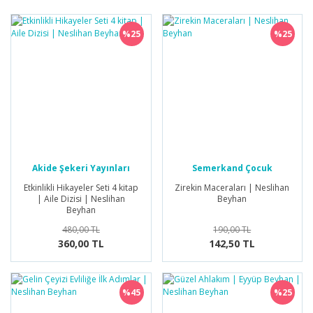
%25
%25
Akide Şekeri Yayınları
Semerkand Çocuk
Yayınları
Etkinlikli Hikayeler Seti 4 kitap
Zirekin Maceraları | Neslihan
| Aile Dizisi | Neslihan
Beyhan
Beyhan
480,00 TL
190,00 TL
360,00 TL
142,50 TL
%45
%25