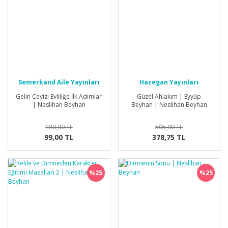
Semerkand Aile Yayınları
Hacegan Yayınları
Gelin Çeyizi Evliliğe İlk Adımlar
Güzel Ahlakım | Eyyüp
| Neslihan Beyhan
Beyhan | Neslihan Beyhan
180,00 TL
505,00 TL
99,00 TL
378,75 TL
%25
%25