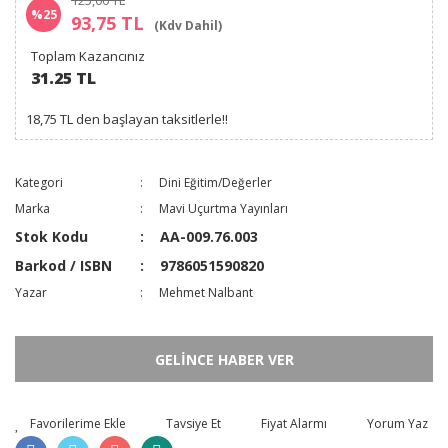
125,00 TL
%25
93,75 TL
(Kdv Dahil)
Toplam Kazancınız
31.25 TL
18,75 TL den başlayan taksitlerle!!
Kategori
Dini Eğitim/Değerler
Marka
Mavi Uçurtma Yayınları
Stok Kodu
AA-009.76.003
Barkod / ISBN
9786051590820
Yazar
Mehmet Nalbant
GELİNCE HABER VER
Tavsiye Et
Fiyat Alarmı
Yorum Yaz