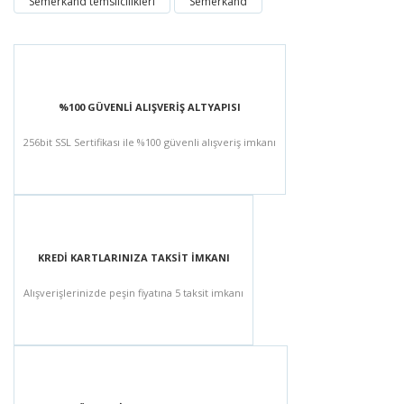
Semerkand temsilcilikleri
Semerkand
%100 GÜVENLİ ALIŞVERİŞ ALTYAPISI
256bit SSL Sertifikası ile %100 güvenli alışveriş imkanı
KREDİ KARTLARINIZA TAKSİT İMKANI
Alışverişlerinizde peşin fiyatına 5 taksit imkanı