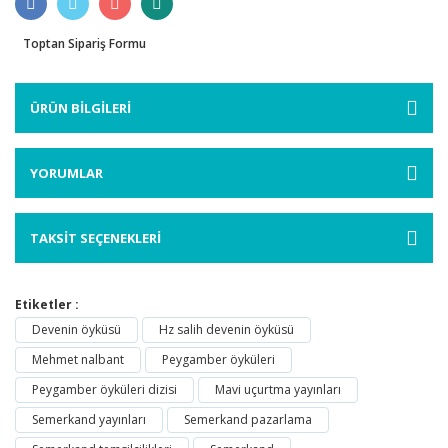
Toptan Sipariş Formu
ÜRÜN BİLGİLERİ
YORUMLAR
TAKSİT SEÇENEKLERİ
Etiketler :
Devenin öyküsü
Hz salih devenin öyküsü
Mehmet nalbant
Peygamber öyküleri
Peygamber öyküleri dizisi
Mavi uçurtma yayınları
Semerkand yayınları
Semerkand pazarlama