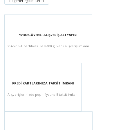
değerler eğitim serisi
%100 GÜVENLİ ALIŞVERİŞ ALTYAPISI
256bit SSL Sertifikası ile %100 güvenli alışveriş imkanı
KREDİ KARTLARINIZA TAKSİT İMKANI
Alışverişlerinizde peşin fiyatına 5 taksit imkanı