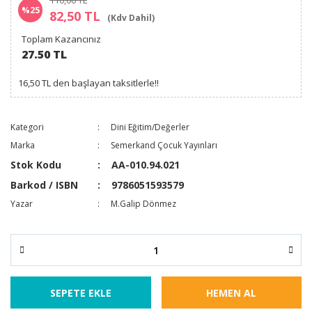
110,00 TL
%25
82,50 TL
(Kdv Dahil)
Toplam Kazancınız
27.50 TL
16,50 TL den başlayan taksitlerle!!
Kategori
Dini Eğitim/Değerler
Marka
Semerkand Çocuk Yayınları
Stok Kodu
AA-010.94.021
Barkod / ISBN
9786051593579
Yazar
M.Galip Dönmez
SEPETE EKLE
HEMEN AL