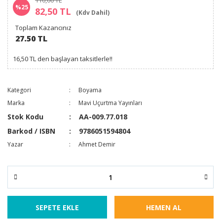
110,00 TL
%25
82,50 TL
(Kdv Dahil)
Toplam Kazancınız
27.50 TL
16,50 TL den başlayan taksitlerle!!
Kategori
Boyama
Marka
Mavi Uçurtma Yayınları
Stok Kodu
AA-009.77.018
Barkod / ISBN
9786051594804
Yazar
Ahmet Demir
SEPETE EKLE
HEMEN AL