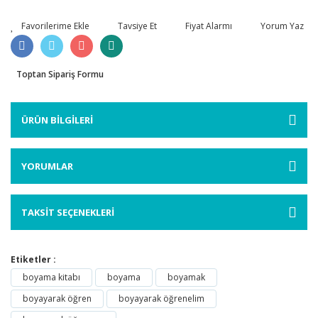
Tavsiye Et
Fiyat Alarmı
Yorum Yaz
Toptan Sipariş Formu
ÜRÜN BİLGİLERİ
YORUMLAR
TAKSİT SEÇENEKLERİ
Etiketler :
boyama kitabı
boyama
boyamak
boyayarak öğren
boyayarak öğrenelim