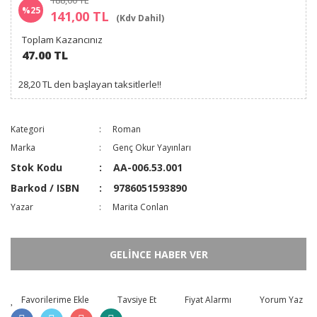
188,00 TL
%25
141,00 TL
(Kdv Dahil)
Toplam Kazancınız
47.00 TL
28,20 TL den başlayan taksitlerle!!
Kategori
Roman
Marka
Genç Okur Yayınları
Stok Kodu
AA-006.53.001
Barkod / ISBN
9786051593890
Yazar
Marita Conlan
GELİNCE HABER VER
Tavsiye Et
Fiyat Alarmı
Yorum Yaz