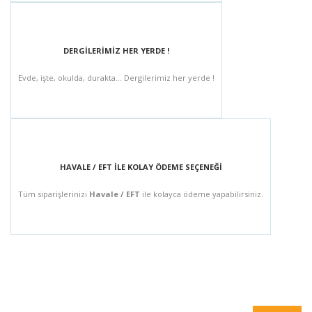
DERGİLERİMİZ HER YERDE !
Evde, işte, okulda, durakta... Dergilerimiz her yerde !
HAVALE / EFT İLE KOLAY ÖDEME SEÇENEĞİ
Tüm siparişlerinizi
Havale / EFT
ile kolayca ödeme yapabilirsiniz.
BÜLTEN