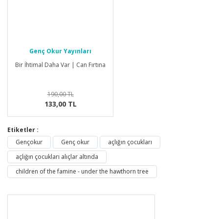
Genç Okur Yayınları
Bir İhtimal Daha Var | Can Fırtına
190,00 TL
133,00 TL
Etiketler :
Gençokur
Genç okur
açlığın çocukları
açlığın çocukları alıçlar altında
children of the famine - under the hawthorn tree