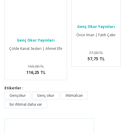
Genç Okur Yayınları
Önce İman | Fatih Çakır
Genç Okur Yayınları
Çölde Kanat Sesleri | Ahmet Efe
77,00 TL
57,75 TL
155,00 TL
116,25 TL
Etiketler :
Gençokur
Genç okur
ihtimalcan
bir ihtimal daha var