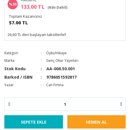
190,00 TL
%30
133,00 TL
(Kdv Dahil)
Toplam Kazancınız
57.00 TL
26,60 TL den başlayan taksitlerle!!
Kategori
Öykü/Hikaye
Marka
Genç Okur Yayınları
Stok Kodu
AA-006.50.001
Barkod / ISBN
9786051592817
Yazar
Can Fırtına
SEPETE EKLE
HEMEN AL