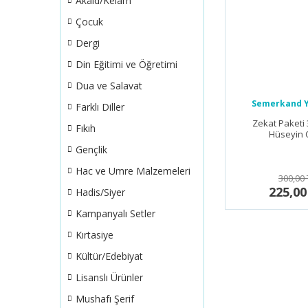
Akaid/Kelam
Çocuk
Dergi
Din Eğitimi ve Öğretimi
Dua ve Salavat
Semerkand Y
Farklı Diller
Zekat Paketi 
Fıkıh
Hüseyin 
Gençlik
Hac ve Umre Malzemeleri
300,00 
225,00
Hadis/Siyer
Kampanyalı Setler
Kırtasiye
Kültür/Edebiyat
Lisanslı Ürünler
Mushafı Şerif