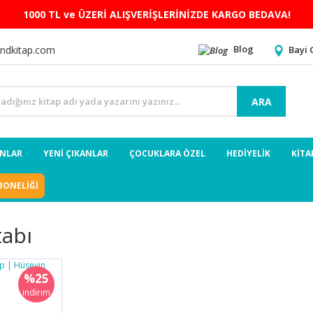
1000 TL ve ÜZERİ ALIŞVERİŞLERİNİZDE KARGO BEDAVA!
Blog
Bayi 
ndkitap.com
ARA
ANLAR
YENİ ÇIKANLAR
ÇOCUKLARA ÖZEL
HEDİYELİK
KİTA
BONELİĞİ
tabı
%25
indirim