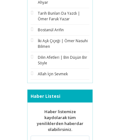
Ahyar
Tarih Bunları Da Yazdı |
Ömer Faruk Yazar
Bostanül Arifin
İki Aşk Çiçeği | Ömer Nasuhi
Bilmen
Dilin Afetleri | Bin Düşün Bir
Söyle
Allah İçin Sevmek
Haber Listesi
Haber listemize
kaydolarak tüm
yeniliklerden haberdar
olabilirsiniz.