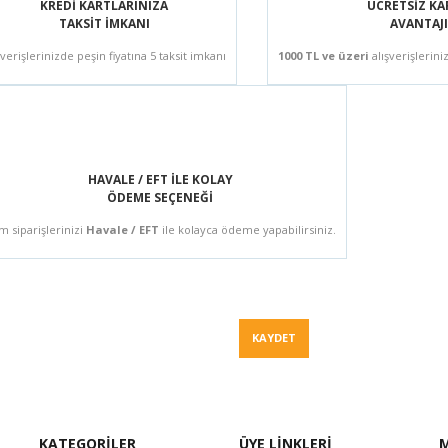
KREDİ KARTLARINIZA
ÜCRETSİZ K
TAKSİT İMKANI
AVANTAJI
şverişlerinizde peşin fiyatına 5 taksit imkanı
1000 TL ve üzeri
alışverişlerini
HAVALE / EFT İLE KOLAY
ÖDEME SEÇENEĞİ
m siparişlerinizi
Havale / EFT
ile kolayca ödeme yapabilirsiniz.
Fiyat Teklif
KAYDET
KATEGORİLER
ÜYE LİNKLERİ
M