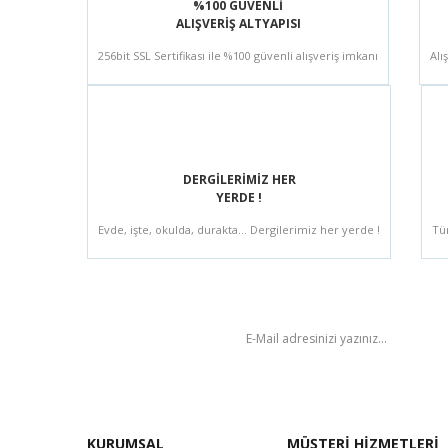
%100 GÜVENLİ
ALIŞVERİŞ ALTYAPISI
256bit SSL Sertifikası ile %100 güvenli alışveriş imkanı
Alı
DERGİLERİMİZ HER
YERDE !
Evde, işte, okulda, durakta... Dergilerimiz her yerde !
Tü
BÜLTEN
KURUMSAL
MÜŞTERİ HİZMETLERİ