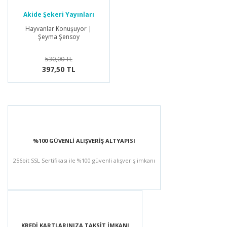
Akide Şekeri Yayınları
Hayvanlar Konuşuyor |
Şeyma Şensoy
530,00 TL
397,50 TL
%100 GÜVENLİ ALIŞVERİŞ ALTYAPISI
256bit SSL Sertifikası ile %100 güvenli alışveriş imkanı
KREDİ KARTLARINIZA TAKSİT İMKANI