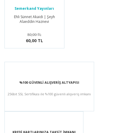
Semerkand Yayınları
Ehli Sünnet Akaidi | Şeyh
Alaeddin Haznevi
80,00 TL
60,00 TL
%100 GÜVENLİ ALIŞVERİŞ ALTYAPISI
256bit SSL Sertifikası ile %100 güvenli alışveriş imkanı
KREDİ KARTLARINIZA TAKSİT İMKANI