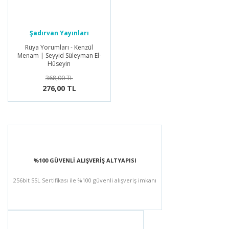
Şadırvan Yayınları
Rüya Yorumları - Kenzül
Menam | Seyyid Süleyman El-
Hüseyin
368,00 TL
276,00 TL
%100 GÜVENLİ ALIŞVERİŞ ALTYAPISI
256bit SSL Sertifikası ile %100 güvenli alışveriş imkanı