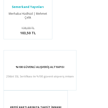
Semerkand Yayınları
Merhaba Hüdhüd | Mehmet
Çelik
138,00 TL
103,50 TL
%100 GÜVENLİ ALIŞVERİŞ ALTYAPISI
256bit SSL Sertifikası ile %100 güvenli alışveriş imkanı
KREDİ KARTLARINIZA TAKSİT İMKANI