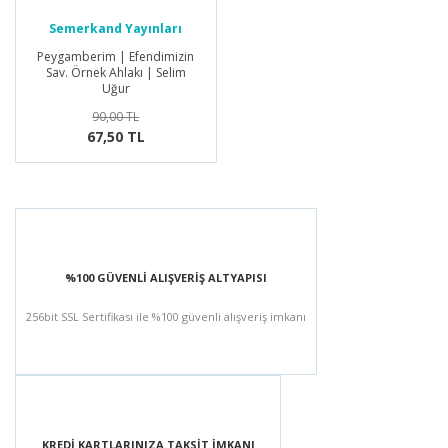
Semerkand Yayınları
Peygamberim | Efendimizin
Sav. Örnek Ahlakı | Selim
Uğur
90,00 TL
67,50 TL
%100 GÜVENLİ ALIŞVERİŞ ALTYAPISI
256bit SSL Sertifikası ile %100 güvenli alışveriş imkanı
KREDİ KARTLARINIZA TAKSİT İMKANI