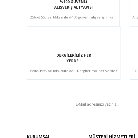
%100 GÜVENLİ
ALIŞVERİŞ ALTYAPISI
256bit SSL Sertifikası ile %100 güvenli alışveriş imkanı
Alı
DERGİLERİMİZ HER
YERDE !
Evde, işte, okulda, durakta... Dergilerimiz her yerde !
Tü
BÜLTEN
KURUMSAL
MÜŞTERİ HİZMETLERİ