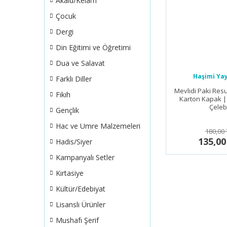
Akaid/Kelam
Çocuk
Dergi
Din Eğitimi ve Öğretimi
Dua ve Salavat
Haşimi Yay
Farklı Diller
Mevlidi Paki Res
Fıkıh
Karton Kapak 
Çeleb
Gençlik
Hac ve Umre Malzemeleri
180,00 
135,00
Hadis/Siyer
Kampanyalı Setler
Kırtasiye
Kültür/Edebiyat
Lisanslı Ürünler
Mushafı Şerif