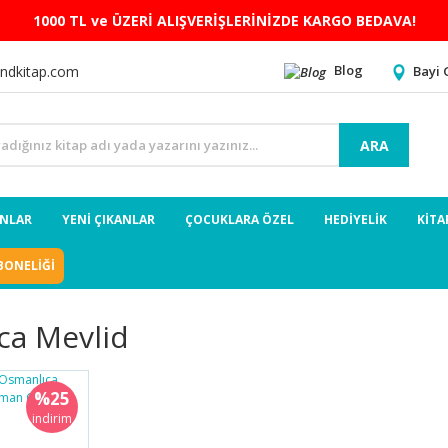
1000 TL ve ÜZERİ ALIŞVERİŞLERİNİZDE KARGO BEDAVA!
Blog
Bayi 
ndkitap.com
ARA
ANLAR
YENİ ÇIKANLAR
ÇOCUKLARA ÖZEL
HEDİYELİK
KİTA
BONELİĞİ
ca Mevlid
%25
indirim