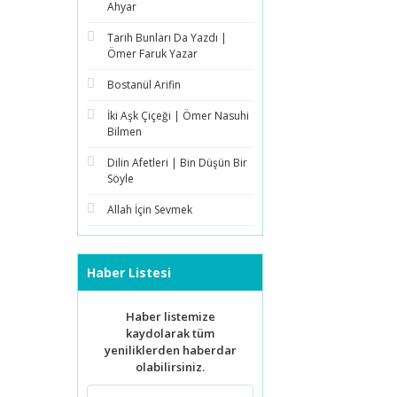
Ahyar
Tarih Bunları Da Yazdı |
Ömer Faruk Yazar
Bostanül Arifin
İki Aşk Çiçeği | Ömer Nasuhi
Bilmen
Dilin Afetleri | Bin Düşün Bir
Söyle
Allah İçin Sevmek
Haber Listesi
Haber listemize
kaydolarak tüm
yeniliklerden haberdar
olabilirsiniz.