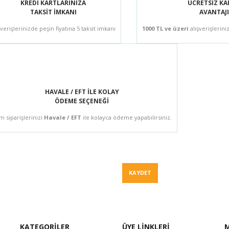
KREDİ KARTLARINIZA
ÜCRETSİZ K
TAKSİT İMKANI
AVANTAJI
şverişlerinizde peşin fiyatına 5 taksit imkanı
1000 TL ve üzeri
alışverişlerini
HAVALE / EFT İLE KOLAY
ÖDEME SEÇENEĞİ
m siparişlerinizi
Havale / EFT
ile kolayca ödeme yapabilirsiniz.
Fiyat Teklif
KAYDET
KATEGORİLER
ÜYE LİNKLERİ
M