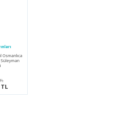
ınları
ul Osmanlıca
| Süleyman
i
TL
 TL