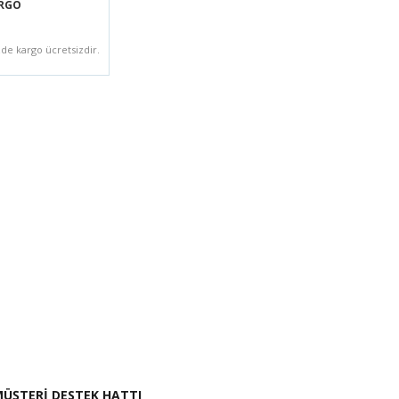
ARGO
zde kargo ücretsizdir.
i İste
ÜŞTERİ DESTEK HATTI