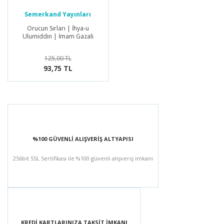
Semerkand Yayınları
Orucun Sırları | İhya-u
Ulumiddin | İmam Gazali
125,00 TL
93,75 TL
%100 GÜVENLİ ALIŞVERİŞ ALTYAPISI
256bit SSL Sertifikası ile %100 güvenli alışveriş imkanı
KREDİ KARTLARINIZA TAKSİT İMKANI