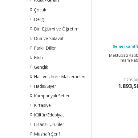
Akaid/Kelam
Çocuk
Dergi
Din Eğitimi ve Öğretimi
Dua ve Salavat
Semerkand Y
Farklı Diller
Mektubatı Rabba
Fıkıh
İmam Rab
Gençlik
Hac ve Umre Malzemeleri
2.705,00
1.893,5
Hadis/Siyer
Kampanyalı Setler
Kırtasiye
Kültür/Edebiyat
Lisanslı Ürünler
Mushafı Şerif