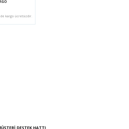
ARGO
zde kargo ücretsizdir.
i İste
ÜŞTERİ DESTEK HATTI