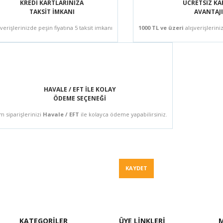
KREDİ KARTLARINIZA
ÜCRETSİZ K
TAKSİT İMKANI
AVANTAJI
şverişlerinizde peşin fiyatına 5 taksit imkanı
1000 TL ve üzeri
alışverişlerini
HAVALE / EFT İLE KOLAY
ÖDEME SEÇENEĞİ
m siparişlerinizi
Havale / EFT
ile kolayca ödeme yapabilirsiniz.
Fiyat Teklif
KAYDET
KATEGORİLER
ÜYE LİNKLERİ
M