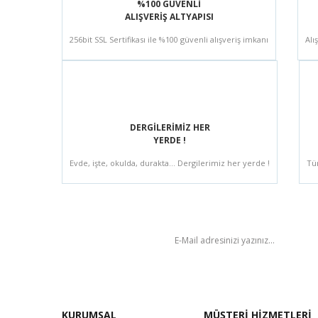
%100 GÜVENLİ
ALIŞVERİŞ ALTYAPISI
256bit SSL Sertifikası ile %100 güvenli alışveriş imkanı
Alı
DERGİLERİMİZ HER
YERDE !
Evde, işte, okulda, durakta... Dergilerimiz her yerde !
Tü
BÜLTEN
KURUMSAL
MÜŞTERİ HİZMETLERİ