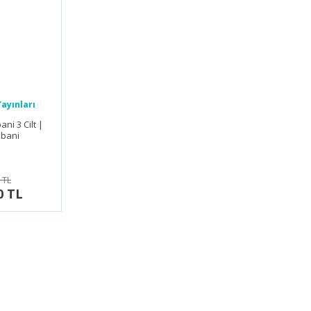
ayınları
ni 3 Cilt |
bani
 TL
0 TL