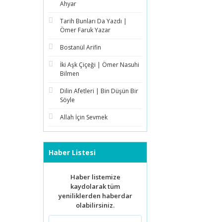
Ahyar
Tarih Bunları Da Yazdı |
Ömer Faruk Yazar
Bostanül Arifin
İki Aşk Çiçeği | Ömer Nasuhi
Bilmen
Dilin Afetleri | Bin Düşün Bir
Söyle
Allah İçin Sevmek
Haber Listesi
Haber listemize
kaydolarak tüm
yeniliklerden haberdar
olabilirsiniz.