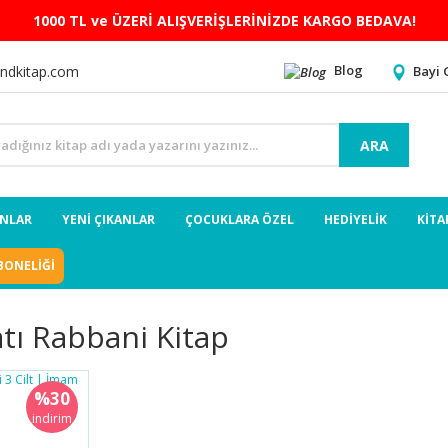
1000 TL ve ÜZERİ ALIŞVERİŞLERİNİZDE KARGO BEDAVA!
Blog
Bayi 
ndkitap.com
ARA
ANLAR
YENİ ÇIKANLAR
ÇOCUKLARA ÖZEL
HEDİYELİK
KİTA
BONELİĞİ
tı Rabbani Kitap
%30
indirim