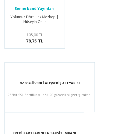
Semerkand Yayınları
Yolumuz Dört Hak Mezhep |
Hüseyin Okur
105,00 TL
78,75 TL
%100 GÜVENLİ ALIŞVERİŞ ALTYAPISI
256bit SSL Sertifikası ile %100 güvenli alışveriş imkanı
KREDİ KARTLARINIZA TAKSİT İMKANI