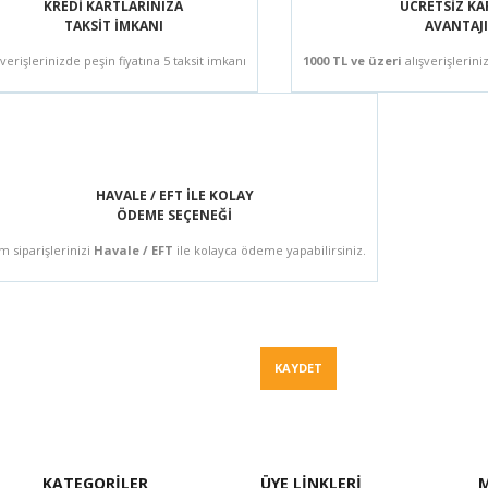
KREDİ KARTLARINIZA
ÜCRETSİZ K
TAKSİT İMKANI
AVANTAJI
şverişlerinizde peşin fiyatına 5 taksit imkanı
1000 TL ve üzeri
alışverişlerini
HAVALE / EFT İLE KOLAY
ÖDEME SEÇENEĞİ
m siparişlerinizi
Havale / EFT
ile kolayca ödeme yapabilirsiniz.
Fiyat Teklif
KAYDET
KATEGORİLER
ÜYE LİNKLERİ
M