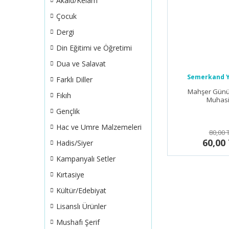
Akaid/Kelam
Çocuk
Dergi
Din Eğitimi ve Öğretimi
Dua ve Salavat
Semerkand Y
Farklı Diller
Mahşer Günü
Fıkıh
Muhasi
Gençlik
Hac ve Umre Malzemeleri
80,00 
60,00
Hadis/Siyer
Kampanyalı Setler
Kırtasiye
Kültür/Edebiyat
Lisanslı Ürünler
Mushafı Şerif