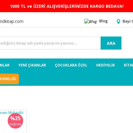
1000 TL ve ÜZERİ ALIŞVERİŞLERİNİZDE KARGO BEDAVA!
Blog
Bayi 
ndkitap.com
ARA
ANLAR
YENİ ÇIKANLAR
ÇOCUKLARA ÖZEL
HEDİYELİK
KİTA
BONELİĞİ
%25
indirim