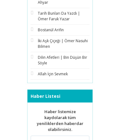
Ahyar
Tarih Bunları Da Yazdı |
Ömer Faruk Yazar
Bostanül Arifin
İki Aşk Çiçeği | Ömer Nasuhi
Bilmen
Dilin Afetleri | Bin Düşün Bir
Söyle
Allah İçin Sevmek
Haber Listesi
Haber listemize
kaydolarak tüm
yeniliklerden haberdar
olabilirsiniz.