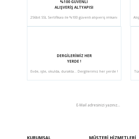
%100 GÜVENLİ
ALIŞVERİŞ ALTYAPISI
256bit SSL Sertifikası ile %100 güvenli alışveriş imkanı
Alı
DERGİLERİMİZ HER
YERDE !
Evde, işte, okulda, durakta... Dergilerimiz her yerde !
Tü
BÜLTEN
KURUMSAL
MÜŞTERİ HİZMETLERİ