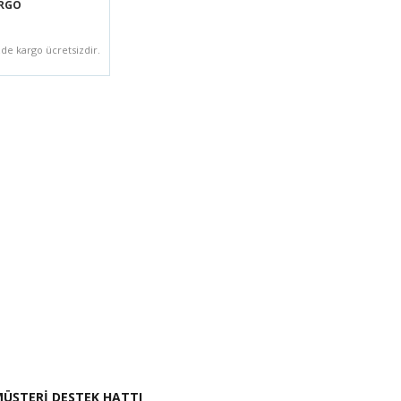
ARGO
zde kargo ücretsizdir.
i İste
ÜŞTERİ DESTEK HATTI