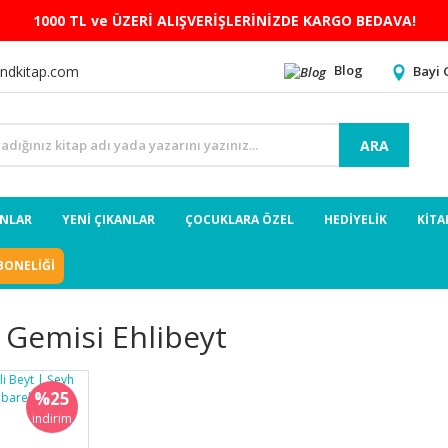
1000 TL ve ÜZERİ ALIŞVERİŞLERİNİZDE KARGO BEDAVA!
Blog
Bayi 
ndkitap.com
ARA
ANLAR
YENİ ÇIKANLAR
ÇOCUKLARA ÖZEL
HEDİYELİK
KİTA
BONELİĞİ
 Gemisi Ehlibeyt
%25
indirim