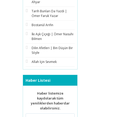
Ahyar
Tarih Bunları Da Yazdı |
Ömer Faruk Yazar
Bostanül Arifin
İki Aşk Çiçeği | Ömer Nasuhi
Bilmen
Dilin Afetleri | Bin Düşün Bir
Söyle
Allah İçin Sevmek
Haber Listesi
Haber listemize
kaydolarak tüm
yeniliklerden haberdar
olabilirsiniz.