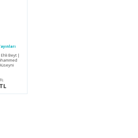
ayınları
Ehli Beyt |
Muhammed
Hüseyni
TL
 TL