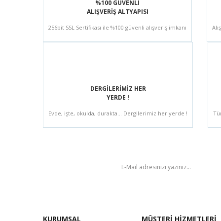
%100 GÜVENLİ
ALIŞVERİŞ ALTYAPISI
256bit SSL Sertifikası ile %100 güvenli alışveriş imkanı
Alı
DERGİLERİMİZ HER
YERDE !
Evde, işte, okulda, durakta... Dergilerimiz her yerde !
Tü
BÜLTEN
KURUMSAL
MÜŞTERİ HİZMETLERİ