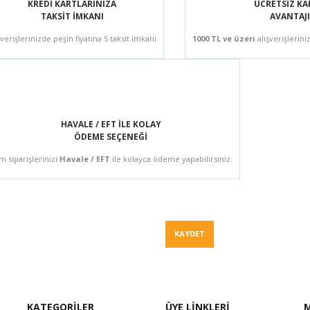
KREDİ KARTLARINIZA
ÜCRETSİZ K
TAKSİT İMKANI
AVANTAJI
şverişlerinizde peşin fiyatına 5 taksit imkanı
1000 TL ve üzeri
alışverişlerini
HAVALE / EFT İLE KOLAY
ÖDEME SEÇENEĞİ
m siparişlerinizi
Havale / EFT
ile kolayca ödeme yapabilirsiniz.
Fiyat Teklif
KAYDET
KATEGORİLER
ÜYE LİNKLERİ
M