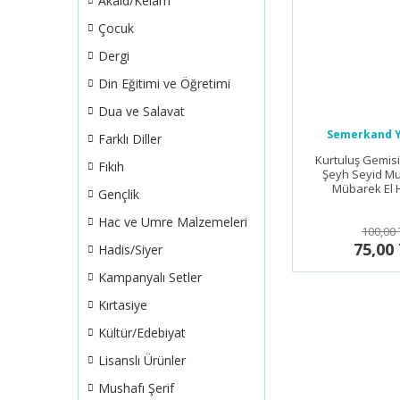
Akaid/Kelam
Çocuk
Dergi
Din Eğitimi ve Öğretimi
Dua ve Salavat
Semerkand Y
Farklı Diller
Kurtuluş Gemisi 
Fıkıh
Şeyh Seyid 
Mübarek El 
Gençlik
Hac ve Umre Malzemeleri
100,00 
75,00
Hadis/Siyer
Kampanyalı Setler
Kırtasiye
Kültür/Edebiyat
Lisanslı Ürünler
Mushafı Şerif