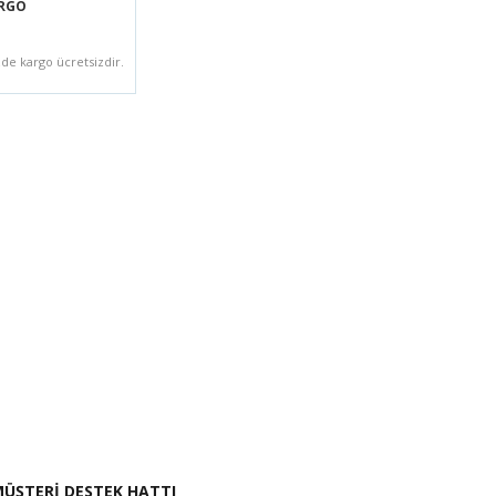
ARGO
zde kargo ücretsizdir.
i İste
ÜŞTERİ DESTEK HATTI