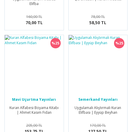
Elifba
160,00 TL
78,00 TL
70,00 TL
58,50 TL
%25
%25
Mavi Uçurtma Yayınları
Semerkand Yayınları
Kuran Alfabesi Boyama Kitabı
Uygulamalı Alıştırmalı Kuran
| Ahmet Kasım Fidan
Elifbası | Eyyüp Beyhan
205,00 TL
170,00 TL
153,75 TL
127,50 TL