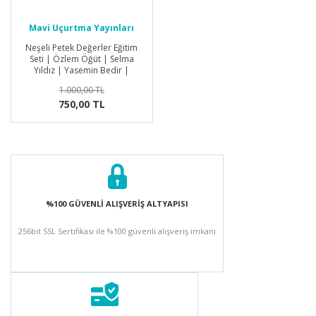
Mavi Uçurtma Yayınları
Neşeli Petek Değerler Eğitim
Seti | Özlem Öğüt | Selma
Yıldız | Yasemin Bedir |
Funda Dağ | Perihan Gül
1.000,00 TL
750,00 TL
%100 GÜVENLİ ALIŞVERİŞ ALTYAPISI
256bit SSL Sertifikası ile %100 güvenli alışveriş imkanı