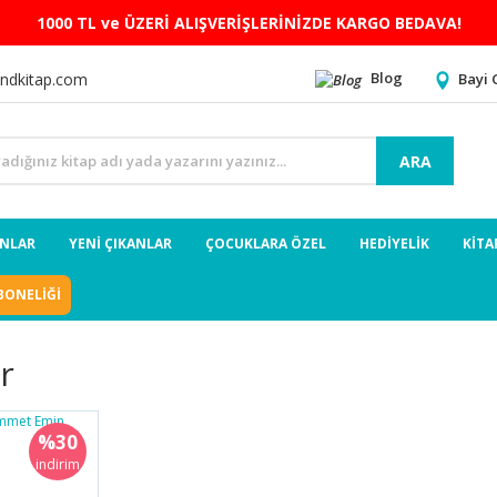
1000 TL ve ÜZERİ ALIŞVERİŞLERİNİZDE KARGO BEDAVA!
Blog
Bayi 
ndkitap.com
ARA
ANLAR
YENİ ÇIKANLAR
ÇOCUKLARA ÖZEL
HEDİYELİK
KİTA
BONELİĞİ
r
%30
indirim