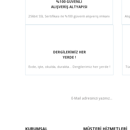
%100 GÜVENLİ
ALIŞVERİŞ ALTYAPISI
256bit SSL Sertifikası ile %100 güvenli alışveriş imkanı
Alı
DERGİLERİMİZ HER
YERDE !
Evde, işte, okulda, durakta... Dergilerimiz her yerde !
Tü
BÜLTEN
KURUMSAL
MÜŞTERİ HİZMETLERİ