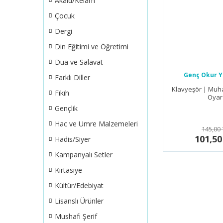
Akaid/Kelam
Çocuk
Dergi
Din Eğitimi ve Öğretimi
Dua ve Salavat
Genç Okur Y
Farklı Diller
Klavyeşör | Mu
Fıkıh
Oyar
Gençlik
Hac ve Umre Malzemeleri
145,00 
101,50
Hadis/Siyer
Kampanyalı Setler
Kırtasiye
Kültür/Edebiyat
Lisanslı Ürünler
Mushafı Şerif