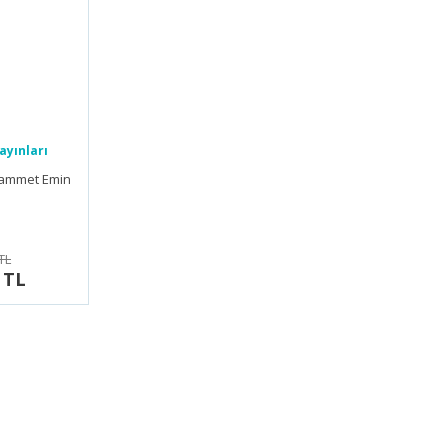
ayınları
hammet Emin
TL
 TL