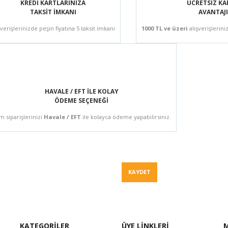
KREDİ KARTLARINIZA
ÜCRETSİZ K
TAKSİT İMKANI
AVANTAJI
şverişlerinizde peşin fiyatına 5 taksit imkanı
1000 TL ve üzeri
alışverişlerini
HAVALE / EFT İLE KOLAY
ÖDEME SEÇENEĞİ
m siparişlerinizi
Havale / EFT
ile kolayca ödeme yapabilirsiniz.
Fiyat Teklif
KAYDET
KATEGORİLER
ÜYE LİNKLERİ
M