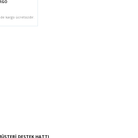
ARGO
zde kargo ücretsizdir.
i İste
ÜŞTERİ DESTEK HATTI