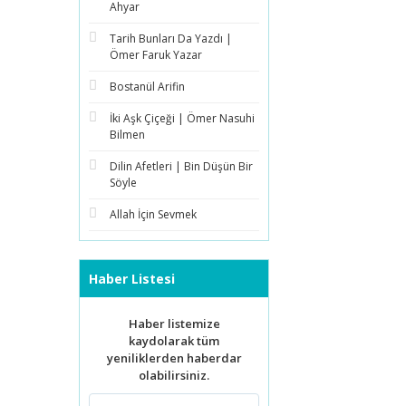
Ahyar
Tarih Bunları Da Yazdı |
Ömer Faruk Yazar
Bostanül Arifin
İki Aşk Çiçeği | Ömer Nasuhi
Bilmen
Dilin Afetleri | Bin Düşün Bir
Söyle
Allah İçin Sevmek
Haber Listesi
Haber listemize
kaydolarak tüm
yeniliklerden haberdar
olabilirsiniz.