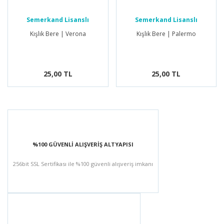
Semerkand Lisanslı
Semerkand Lisanslı
Ürünler
Ürünler
Kışlık Bere | Verona
Kışlık Bere | Palermo
25,00 TL
25,00 TL
%100 GÜVENLİ ALIŞVERİŞ ALTYAPISI
256bit SSL Sertifikası ile %100 güvenli alışveriş imkanı