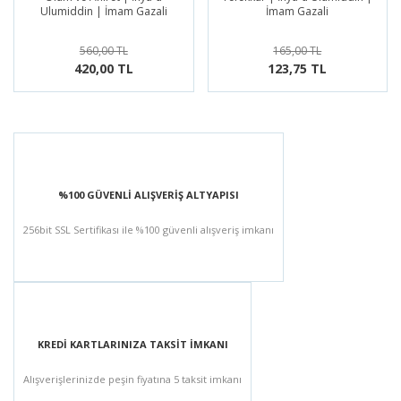
Ulumiddin | İmam Gazali
İmam Gazali
560,00 TL
165,00 TL
420,00 TL
123,75 TL
%100 GÜVENLİ ALIŞVERİŞ ALTYAPISI
256bit SSL Sertifikası ile %100 güvenli alışveriş imkanı
KREDİ KARTLARINIZA TAKSİT İMKANI
Alışverişlerinizde peşin fiyatına 5 taksit imkanı