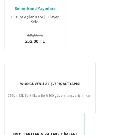
Semerkand Yayınları
Huzura Açılan Kapı | Dilaver
Selvi
420,00 TL
252,00 TL
%100 GÜVENLİ ALIŞVERİŞ ALTYAPISI
256bit SSL Sertifikası ile %100 güvenli alışveriş imkanı
KREDİ KARTLARINIZA TAKSİT İMKANI