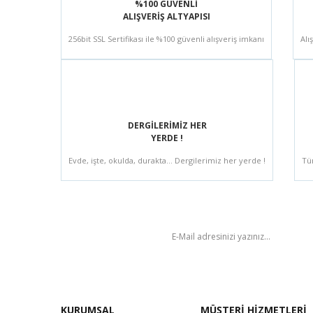
%100 GÜVENLİ
ALIŞVERİŞ ALTYAPISI
256bit SSL Sertifikası ile %100 güvenli alışveriş imkanı
Alı
DERGİLERİMİZ HER
YERDE !
Evde, işte, okulda, durakta... Dergilerimiz her yerde !
Tü
BÜLTEN
KURUMSAL
MÜŞTERİ HİZMETLERİ