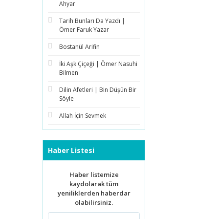
Ahyar
Tarih Bunları Da Yazdı |
Ömer Faruk Yazar
Bostanül Arifin
İki Aşk Çiçeği | Ömer Nasuhi
Bilmen
Dilin Afetleri | Bin Düşün Bir
Söyle
Allah İçin Sevmek
Haber Listesi
Haber listemize
kaydolarak tüm
yeniliklerden haberdar
olabilirsiniz.