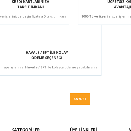
KREDİ KARTLARINIZA
ÜCRETSİZ K
TAKSİT İMKANI
AVANTAJI
şverişlerinizde peşin fiyatına 5 taksit imkanı
1000 TL ve üzeri
alışverişlerini
HAVALE / EFT İLE KOLAY
ÖDEME SEÇENEĞİ
m siparişlerinizi
Havale / EFT
ile kolayca ödeme yapabilirsiniz.
Fiyat Teklif
KAYDET
KATEGORİLER
ÜYE LİNKLERİ
M