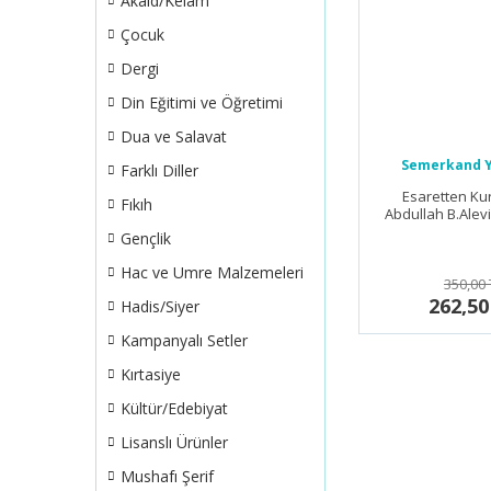
Akaid/Kelam
Çocuk
Dergi
Din Eğitimi ve Öğretimi
Dua ve Salavat
Semerkand Y
Farklı Diller
Esaretten Kur
Fıkıh
Abdullah B.Alev
Gençlik
Hac ve Umre Malzemeleri
350,00 
262,50
Hadis/Siyer
Kampanyalı Setler
Kırtasiye
Kültür/Edebiyat
Lisanslı Ürünler
Mushafı Şerif