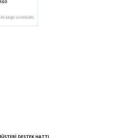
ARGO
zde kargo ücretsizdir.
i İste
ÜŞTERİ DESTEK HATTI