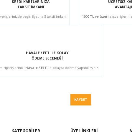
KREDİ KARTLARINIZA
ÜCRETSİZ K
TAKSİT İMKANI
AVANTAJI
şverişlerinizde peşin fiyatına 5 taksit imkanı
1000 TL ve üzeri
alışverişlerini
HAVALE / EFT İLE KOLAY
ÖDEME SEÇENEĞİ
m siparişlerinizi
Havale / EFT
ile kolayca ödeme yapabilirsiniz.
Fiyat Teklif
KAYDET
KATEGORİLER
ÜYE LİNKLERİ
M