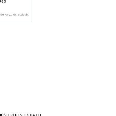
ARGO
zde kargo ücretsizdir.
i İste
ÜŞTERİ DESTEK HATTI