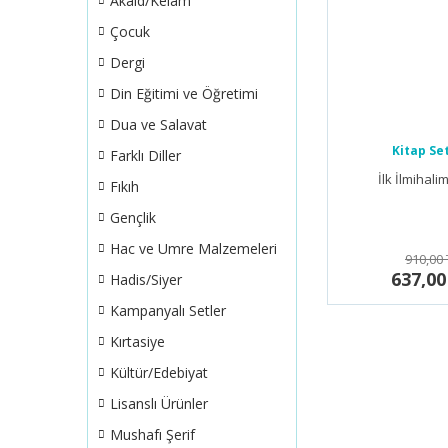
Akaid/Kelam
Çocuk
Dergi
Din Eğitimi ve Öğretimi
Dua ve Salavat
Kitap Set
Farklı Diller
İlk İlmihali
Fıkıh
Gençlik
Hac ve Umre Malzemeleri
910,00 
637,00
Hadis/Siyer
Kampanyalı Setler
Kırtasiye
Kültür/Edebiyat
Lisanslı Ürünler
Mushafı Şerif