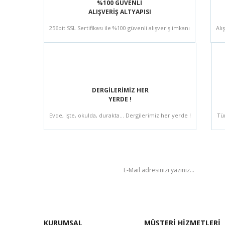
%100 GÜVENLİ
ALIŞVERİŞ ALTYAPISI
256bit SSL Sertifikası ile %100 güvenli alışveriş imkanı
Alı
DERGİLERİMİZ HER
YERDE !
Evde, işte, okulda, durakta... Dergilerimiz her yerde !
Tü
BÜLTEN
KURUMSAL
MÜŞTERİ HİZMETLERİ