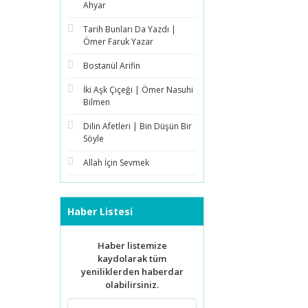
Ahyar
Tarih Bunları Da Yazdı |
Ömer Faruk Yazar
Bostanül Arifin
İki Aşk Çiçeği | Ömer Nasuhi
Bilmen
Dilin Afetleri | Bin Düşün Bir
Söyle
Allah İçin Sevmek
Haber Listesi
Haber listemize
kaydolarak tüm
yeniliklerden haberdar
olabilirsiniz.