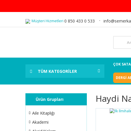
Müşteri Hizmetleri
0 850 433 0 533
info@semerka
ÇOK SAT
TÜM KATEGORİLER
DERGİ A
Haydi N
Ürün Grupları
Aile Kitaplığı
Akademi