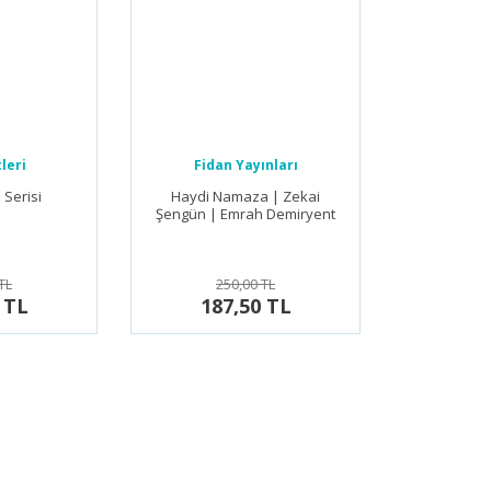
leri
Fidan Yayınları
m Serisi
Haydi Namaza | Zekai
Şengün | Emrah Demiryent
TL
250,00 TL
 TL
187,50 TL