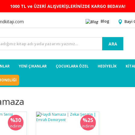
1000 TL ve ÜZERİ ALIŞVERİŞLERİNİZDE KARGO BEDAVA!
Blog
Bayi 
ndkitap.com
ARA
ANLAR
YENİ ÇIKANLAR
ÇOCUKLARA ÖZEL
HEDİYELİK
KİTA
BONELİĞİ
amaza
%30
%25
indirim
indirim