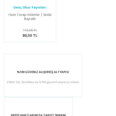
Genç Okur Yayınları
Hazır Cevap Adamlar | Sedat
Bayraklı
115,00 TL
80,50 TL
%100 GÜVENLİ ALIŞVERİŞ ALTYAPISI
256bit SSL Sertifikası ile %100 güvenli alışveriş imkanı
KREDİ KARTLARINIZA TAKSİT İMKANI