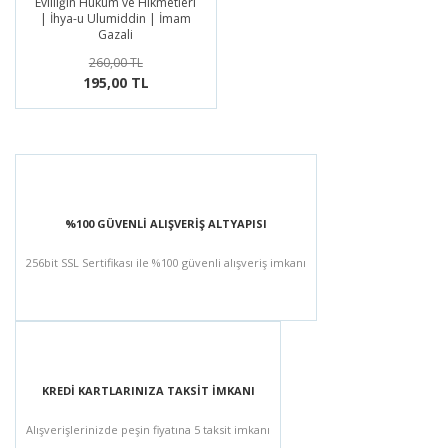
Evliliğin Hüküm ve Hikmetleri
| İhya-u Ulumiddin | İmam
Gazali
260,00 TL
195,00 TL
%100 GÜVENLİ ALIŞVERİŞ ALTYAPISI
256bit SSL Sertifikası ile %100 güvenli alışveriş imkanı
KREDİ KARTLARINIZA TAKSİT İMKANI
Alışverişlerinizde peşin fiyatına 5 taksit imkanı