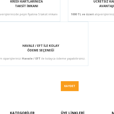
KREDİ KARTLARINIZA
ÜCRETSİZ K
TAKSİT İMKANI
AVANTAJI
şverişlerinizde peşin fiyatına 5 taksit imkanı
1000 TL ve üzeri
alışverişlerini
HAVALE / EFT İLE KOLAY
ÖDEME SEÇENEĞİ
m siparişlerinizi
Havale / EFT
ile kolayca ödeme yapabilirsiniz.
Fiyat Teklif
KAYDET
KATEGORİLER
ÜYE LİNKLERİ
M