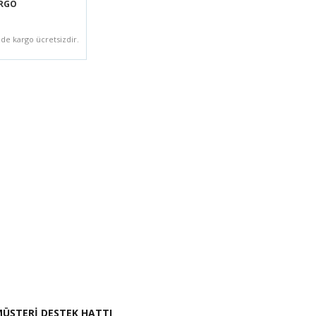
ARGO
zde kargo ücretsizdir.
i İste
ÜŞTERİ DESTEK HATTI