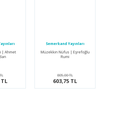
ayınları
Semerkand Yayınları
i | Ahmet
Müzekkin Nüfus | Eşrefoğlu
idan
Rumi
TL
805,00 TL
 TL
603,75 TL