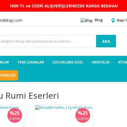
1000 TL ve ÜZERİ ALIŞVERİŞLERİNİZDE KARGO BEDAVA!
Blog
Bayi 
ndkitap.com
ARA
ANLAR
YENİ ÇIKANLAR
ÇOCUKLARA ÖZEL
HEDİYELİK
KİTA
BONELİĞİ
u Rumi Eserleri
%25
%25
indirim
indirim