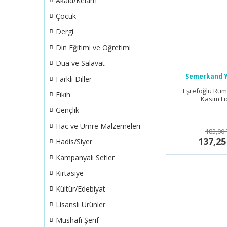
Akaid/Kelam
Çocuk
Dergi
Din Eğitimi ve Öğretimi
Dua ve Salavat
Semerkand Y
Farklı Diller
Eşrefoğlu Rum
Fıkıh
Kasım F
Gençlik
Hac ve Umre Malzemeleri
183,00 
137,25
Hadis/Siyer
Kampanyalı Setler
Kırtasiye
Kültür/Edebiyat
Lisanslı Ürünler
Mushafı Şerif