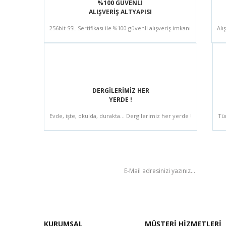
%100 GÜVENLİ
ALIŞVERİŞ ALTYAPISI
256bit SSL Sertifikası ile %100 güvenli alışveriş imkanı
Alı
DERGİLERİMİZ HER
YERDE !
Evde, işte, okulda, durakta... Dergilerimiz her yerde !
Tü
BÜLTEN
KURUMSAL
MÜŞTERİ HİZMETLERİ