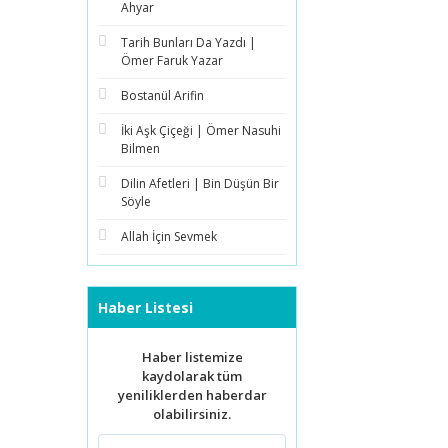
Ahyar
Tarih Bunları Da Yazdı |
Ömer Faruk Yazar
Bostanül Arifin
İki Aşk Çiçeği | Ömer Nasuhi
Bilmen
Dilin Afetleri | Bin Düşün Bir
Söyle
Allah İçin Sevmek
Haber Listesi
Haber listemize
kaydolarak tüm
yeniliklerden haberdar
olabilirsiniz.