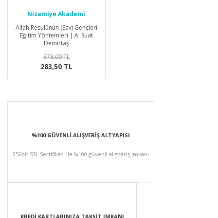
Nizamiye Akademi
Yayınları
Allah Resulünün (Sav) Gençleri
Eğitim Yöntemleri | A. Suat
Demirtaş
378,00 TL
283,50 TL
%100 GÜVENLİ ALIŞVERİŞ ALTYAPISI
256bit SSL Sertifikası ile %100 güvenli alışveriş imkanı
KREDİ KARTLARINIZA TAKSİT İMKANI