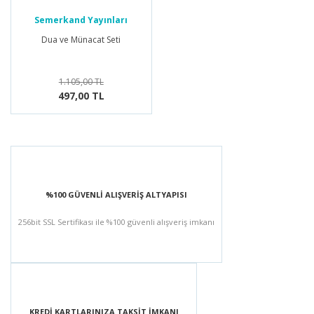
Semerkand Yayınları
Dua ve Münacat Seti
1.105,00 TL
497,00 TL
%100 GÜVENLİ ALIŞVERİŞ ALTYAPISI
256bit SSL Sertifikası ile %100 güvenli alışveriş imkanı
KREDİ KARTLARINIZA TAKSİT İMKANI