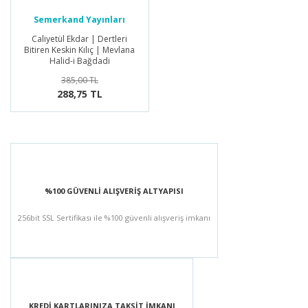
Semerkand Yayınları
Caliyetül Ekdar | Dertleri
Bitiren Keskin Kılıç | Mevlana
Halid-i Bağdadi
385,00 TL
288,75 TL
%100 GÜVENLİ ALIŞVERİŞ ALTYAPISI
256bit SSL Sertifikası ile %100 güvenli alışveriş imkanı
KREDİ KARTLARINIZA TAKSİT İMKANI