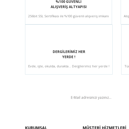
%100 GÜVENLİ
ALIŞVERİŞ ALTYAPISI
256bit SSL Sertifikası ile %100 güvenli alışveriş imkanı
Alı
DERGİLERİMİZ HER
YERDE !
Evde, işte, okulda, durakta... Dergilerimiz her yerde !
Tü
BÜLTEN
KURUMSAL
MÜŞTERİ HİZMETLERİ