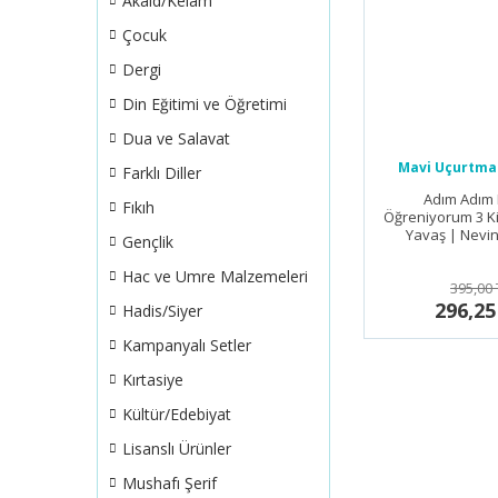
Akaid/Kelam
Çocuk
Dergi
Din Eğitimi ve Öğretimi
Dua ve Salavat
Mavi Uçurtma 
Farklı Diller
Adım Adım
Fıkıh
Öğreniyorum 3 K
Yavaş | Nevin
Gençlik
Hac ve Umre Malzemeleri
395,00 
296,25
Hadis/Siyer
Kampanyalı Setler
Kırtasiye
Kültür/Edebiyat
Lisanslı Ürünler
Mushafı Şerif