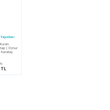
Yayınları
 Kuran
itap | Öznur
 Karataş
TL
 TL