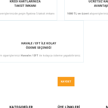
KREDİ KARTLARINIZA
ÜCRETSİZ K
TAKSİT İMKANI
AVANTAJI
şverişlerinizde peşin fiyatına 5 taksit imkanı
1000 TL ve üzeri
alışverişlerini
HAVALE / EFT İLE KOLAY
ÖDEME SEÇENEĞİ
m siparişlerinizi
Havale / EFT
ile kolayca ödeme yapabilirsiniz.
Fiyat Teklif
KAYDET
KATEGORİLER
ÜYE LİNKLERİ
M