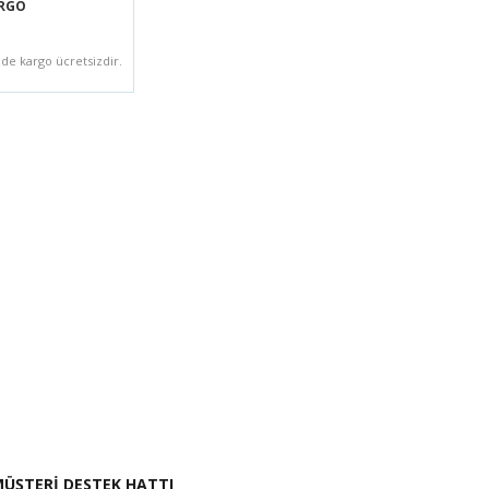
ARGO
zde kargo ücretsizdir.
i İste
ÜŞTERİ DESTEK HATTI