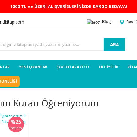
1000 TL ve ÜZERİ ALIŞVERİŞLERİNİZDE KARGO BEDAVA!
Blog
Bayi 
ndkitap.com
ARA
ANLAR
YENİ ÇIKANLAR
ÇOCUKLARA ÖZEL
HEDİYELİK
KİTA
BONELİĞİ
ım Kuran Öğreniyorum
%25
indirim