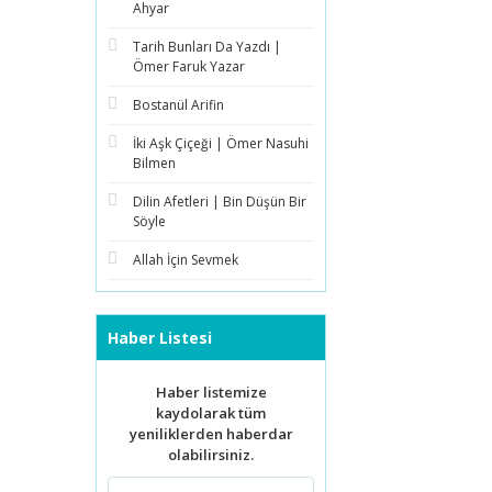
Ahyar
Tarih Bunları Da Yazdı |
Ömer Faruk Yazar
Bostanül Arifin
İki Aşk Çiçeği | Ömer Nasuhi
Bilmen
Dilin Afetleri | Bin Düşün Bir
Söyle
Allah İçin Sevmek
Haber Listesi
Haber listemize
kaydolarak tüm
yeniliklerden haberdar
olabilirsiniz.