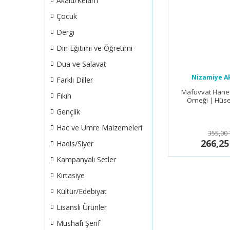
Akaid/Kelam
Çocuk
Dergi
Din Eğitimi ve Öğretimi
Dua ve Salavat
Nizamiye A
Farklı Diller
Yayınla
Mafuvvat Hane
Fıkıh
Örneği | Hüs
Gençlik
Hac ve Umre Malzemeleri
355,00 
266,25
Hadis/Siyer
Kampanyalı Setler
Kırtasiye
Kültür/Edebiyat
Lisanslı Ürünler
Mushafı Şerif