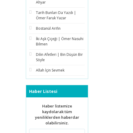
Ahyar
Tarih Bunları Da Yazdı |
Ömer Faruk Yazar
Bostanül Arifin
İki Aşk Çiçeği | Ömer Nasuhi
Bilmen
Dilin Afetleri | Bin Düşün Bir
Söyle
Allah İçin Sevmek
Haber Listesi
Haber listemize
kaydolarak tüm
yeniliklerden haberdar
olabilirsiniz.