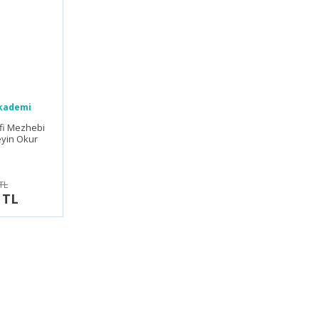
kademi
rı
fi Mezhebi
eyin Okur
TL
 TL