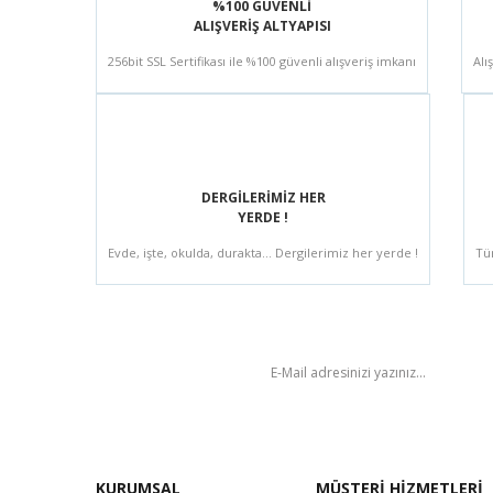
%100 GÜVENLİ
ALIŞVERİŞ ALTYAPISI
256bit SSL Sertifikası ile %100 güvenli alışveriş imkanı
Alı
DERGİLERİMİZ HER
YERDE !
Evde, işte, okulda, durakta... Dergilerimiz her yerde !
Tü
BÜLTEN
KURUMSAL
MÜŞTERİ HİZMETLERİ