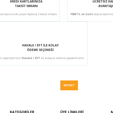
KREDİ KARTLARINIZA
ÜCRETSİZ K
TAKSİT İMKANI
AVANTAJI
şverişlerinizde peşin fiyatına 5 taksit imkanı
1000 TL ve üzeri
alışverişlerini
HAVALE / EFT İLE KOLAY
ÖDEME SEÇENEĞİ
m siparişlerinizi
Havale / EFT
ile kolayca ödeme yapabilirsiniz.
Fiyat Teklif
KAYDET
KATEGORİLER
ÜYE LİNKLERİ
M