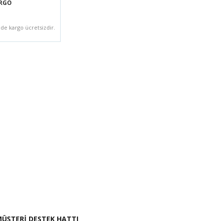
ARGO
zde kargo ücretsizdir.
i İste
ÜŞTERİ DESTEK HATTI