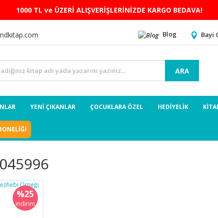
1000 TL ve ÜZERİ ALIŞVERİŞLERİNİZDE KARGO BEDAVA!
Blog
Bayi 
ndkitap.com
ARA
ANLAR
YENİ ÇIKANLAR
ÇOCUKLARA ÖZEL
HEDİYELİK
KİTA
BONELİĞİ
045996
%25
indirim