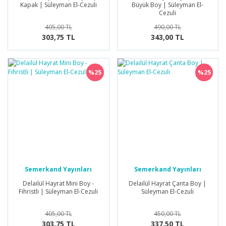
Kapak | Süleyman El-Cezuli
Büyük Boy | Süleyman El-
Cezuli
405,00 TL
490,00 TL
303,75 TL
343,00 TL
%25
%25
Semerkand Yayınları
Semerkand Yayınları
Delailül Hayrat Mini Boy -
Delailül Hayrat Çanta Boy |
Fihristli | Süleyman El-Cezuli
Süleyman El-Cezuli
405,00 TL
450,00 TL
303,75 TL
337,50 TL