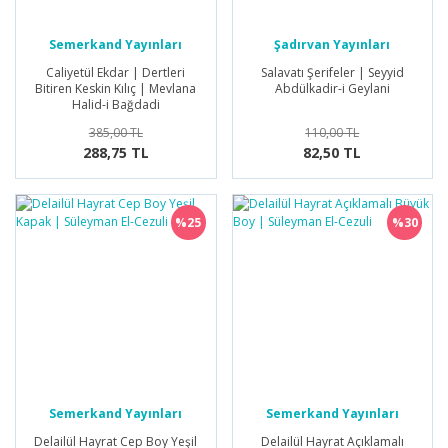
Semerkand Yayınları
Şadırvan Yayınları
Caliyetül Ekdar | Dertleri
Salavatı Şerifeler | Seyyid
Bitiren Keskin Kılıç | Mevlana
Abdülkadir-i Geylani
Halid-i Bağdadi
385,00 TL
110,00 TL
288,75 TL
82,50 TL
%25
%30
Semerkand Yayınları
Semerkand Yayınları
Delailül Hayrat Cep Boy Yeşil
Delailül Hayrat Açıklamalı