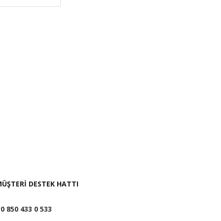
i İste
ÜŞTERİ DESTEK HATTI
0 850 433 0 533