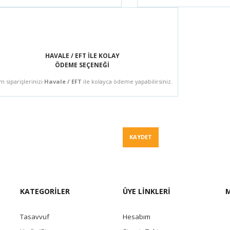
HAVALE / EFT İLE KOLAY
ÖDEME SEÇENEĞİ
m siparişlerinizi
Havale / EFT
ile kolayca ödeme yapabilirsiniz.
Fiyat Teklif
KAYDET
KATEGORİLER
ÜYE LİNKLERİ
M
Tasavvuf
Hesabım