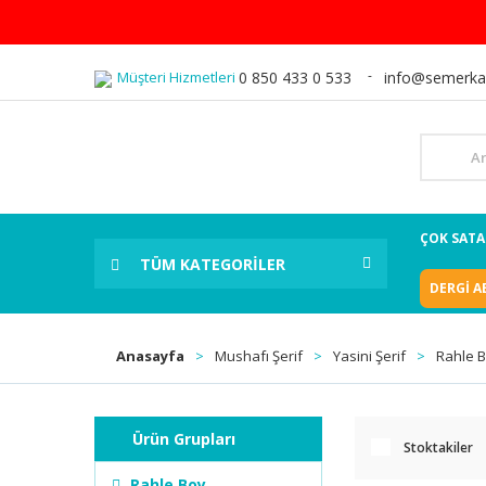
Müşteri Hizmetleri
0 850 433 0 533
info@semerka
ÇOK SAT
TÜM KATEGORİLER
DERGİ A
Anasayfa
Mushafı Şerif
Yasini Şerif
Rahle 
Ürün Grupları
Stoktakiler
Rahle Boy