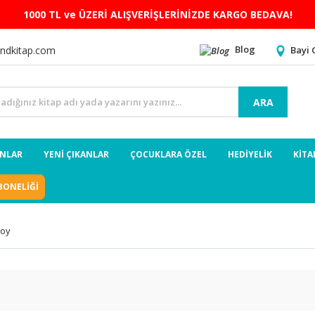
1000 TL ve ÜZERİ ALIŞVERİŞLERİNİZDE KARGO BEDAVA!
Blog
Bayi 
ndkitap.com
ARA
ANLAR
YENİ ÇIKANLAR
ÇOCUKLARA ÖZEL
HEDİYELİK
KİTA
BONELİĞİ
Boy