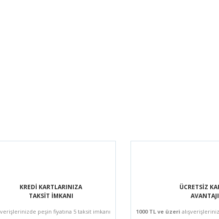
KREDİ KARTLARINIZA
ÜCRETSİZ K
TAKSİT İMKANI
AVANTAJI
şverişlerinizde peşin fiyatına 5 taksit imkanı
1000 TL ve üzeri
alışverişlerini