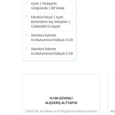
Azize | Hüdayinin
Gölgesinde | Elif Veske
Esbabün Nüzul | Ayeti
Kerimelerin İniş Sebepleri |
Celaleddin Es-Suyuti
Alemlere Rahmet
Hz.Muhammed Külliyatı 3.Cilt
Alemlere Rahmet
Hz.Muhammed Külliyatı 5.Cilt
%100 GÜVENLİ
ALIŞVERİŞ ALTYAPISI
256bit SSL Sertifikası ile %100 güvenli alışveriş imkanı
Alı