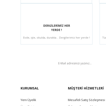
DERGİLERİMİZ HER
YERDE !
Evde, işte, okulda, durakta... Dergilerimiz her yerde !
Tü
BÜLTEN
KURUMSAL
MÜŞTERİ HİZMETLERİ
Yeni Üyelik
Mesafeli Satış Sözleşmesi