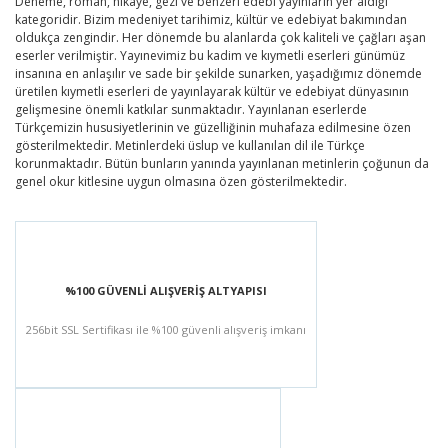
Deneme, roman, hikâye, gezi ve benzeri edebi yayınların yer aldığı
kategoridir. Bizim medeniyet tarihimiz, kültür ve edebiyat bakımından
oldukça zengindir. Her dönemde bu alanlarda çok kaliteli ve çağları aşan
eserler verilmiştir. Yayınevimiz bu kadim ve kıymetli eserleri günümüz
insanına en anlaşılır ve sade bir şekilde sunarken, yaşadığımız dönemde
üretilen kıymetli eserleri de yayınlayarak kültür ve edebiyat dünyasının
gelişmesine önemli katkılar sunmaktadır. Yayınlanan eserlerde
Türkçemizin hususiyetlerinin ve güzelliğinin muhafaza edilmesine özen
gösterilmektedir. Metinlerdeki üslup ve kullanılan dil ile Türkçe
korunmaktadır. Bütün bunların yanında yayınlanan metinlerin çoğunun da
genel okur kitlesine uygun olmasına özen gösterilmektedir.
%100 GÜVENLİ ALIŞVERİŞ ALTYAPISI
256bit SSL Sertifikası ile %100 güvenli alışveriş imkanı