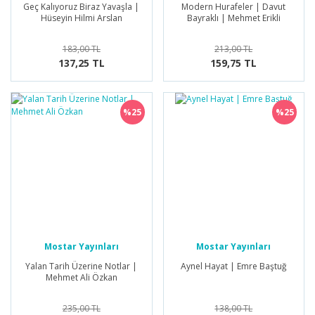
Geç Kalıyoruz Biraz Yavaşla |
Modern Hurafeler | Davut
Hüseyin Hilmi Arslan
Bayraklı | Mehmet Erikli
183,00 TL
213,00 TL
137,25 TL
159,75 TL
%25
%25
Mostar Yayınları
Mostar Yayınları
Yalan Tarih Üzerine Notlar |
Aynel Hayat | Emre Baştuğ
Mehmet Ali Özkan
235,00 TL
138,00 TL