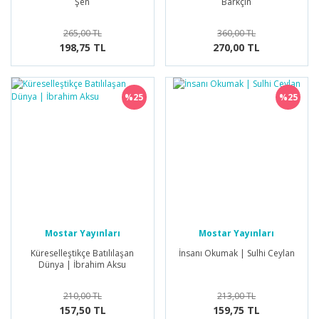
Şen
Barkçin
265,00 TL
360,00 TL
198,75 TL
270,00 TL
%25
%25
Mostar Yayınları
Mostar Yayınları
Küreselleştikçe Batılılaşan
İnsanı Okumak | Sulhi Ceylan
Dünya | İbrahim Aksu
210,00 TL
213,00 TL
157,50 TL
159,75 TL