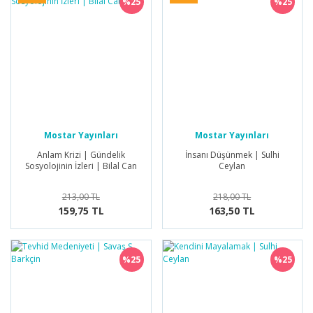
%25
%25
Mostar Yayınları
Mostar Yayınları
Anlam Krizi | Gündelik
İnsanı Düşünmek | Sulhi
Sosyolojinin İzleri | Bilal Can
Ceylan
213,00 TL
218,00 TL
159,75 TL
163,50 TL
%25
%25