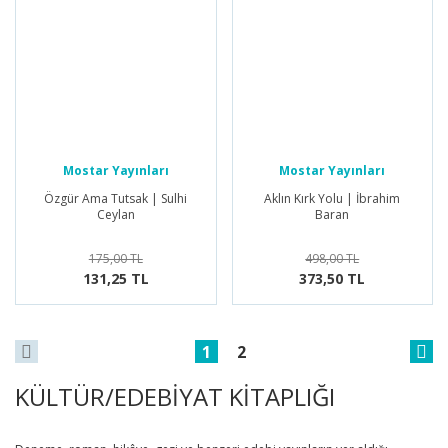
Mostar Yayınları
Mostar Yayınları
Özgür Ama Tutsak | Sulhi
Aklın Kırk Yolu | İbrahim
Ceylan
Baran
175,00 TL
498,00 TL
131,25 TL
373,50 TL
1
2
KÜLTÜR/EDEBİYAT KİTAPLIĞI