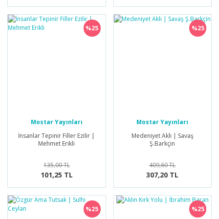
%25
%25
Mostar Yayınları
Mostar Yayınları
İnsanlar Tepinir Filler Ezilir |
Medeniyet Aklı | Savaş
Mehmet Erikli
Ş.Barkçin
135,00 TL
409,60 TL
101,25 TL
307,20 TL
%25
%25