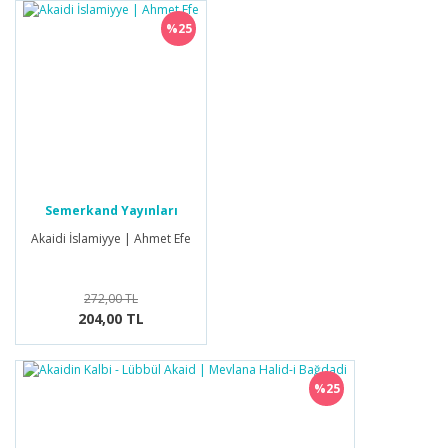
%25
Semerkand Yayınları
Akaidi İslamiyye | Ahmet Efe
272,00 TL
204,00 TL
%25