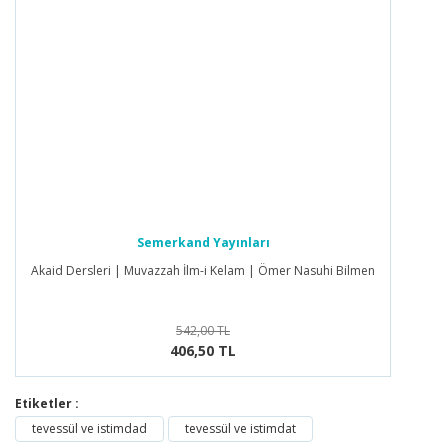
Semerkand Yayınları
Akaid Dersleri | Muvazzah İlm-i Kelam | Ömer Nasuhi Bilmen
542,00 TL
406,50 TL
Etiketler :
tevessül ve istimdad
tevessül ve istimdat