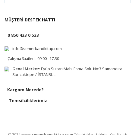
MÜŞTERİ DESTEK HATTI
0 850 433 0 533
info@semerkandkitap.com
Çalışma Saatleri : 09.00 - 17.30
Genel Merkez:
Eyüp Sultan Mah. Esma Sok. No:3 Samandıra
Sancaktepe / İSTANBUL
Kargom Nerede?
Temsilciliklerimiz
© 2024
www.semerkandkitap.com
Tüm Hakları Saklıdır. Kredi kartı