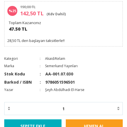
190,00 TL
%25
142,50 TL
(Kdv Dahil)
Toplam Kazancınız
47.50 TL
28,50 TL den başlayan taksitlerle!!
Kategori
Akaid/Kelam
Marka
Semerkand Yayınları
Stok Kodu
AA-001.07.030
Barkod / ISBN
9786051596501
Yazar
Şeyh Abdülhadi El-Harse
SEPETE EKLE
HEMEN AL