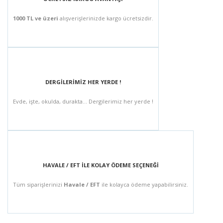
1000 TL ve üzeri
alışverişlerinizde kargo ücretsizdir.
DERGİLERİMİZ HER YERDE !
Evde, işte, okulda, durakta... Dergilerimiz her yerde !
HAVALE / EFT İLE KOLAY ÖDEME SEÇENEĞİ
Tüm siparişlerinizi
Havale / EFT
ile kolayca ödeme yapabilirsiniz.