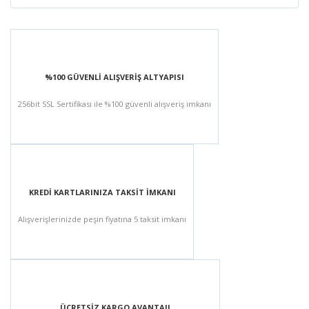
%100 GÜVENLİ ALIŞVERİŞ ALTYAPISI
256bit SSL Sertifikası ile %100 güvenli alışveriş imkanı
KREDİ KARTLARINIZA TAKSİT İMKANI
Alışverişlerinizde peşin fiyatına 5 taksit imkanı
ÜCRETSİZ KARGO AVANTAJI