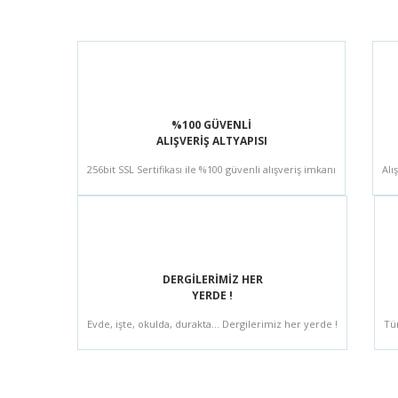
%100 GÜVENLİ
ALIŞVERİŞ ALTYAPISI
256bit SSL Sertifikası ile %100 güvenli alışveriş imkanı
Alı
DERGİLERİMİZ HER
YERDE !
Evde, işte, okulda, durakta... Dergilerimiz her yerde !
Tü