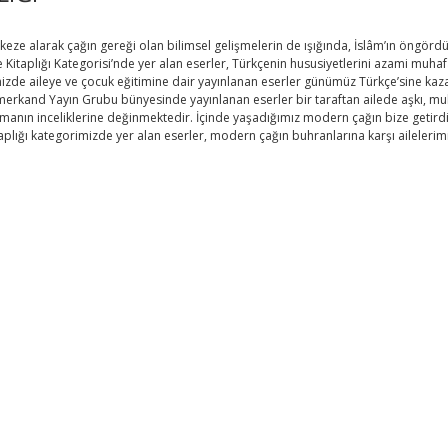
eze alarak çağın gereği olan bilimsel gelişmelerin de ışığında, İslâm’ın öngördüğ
ile Kitaplığı Kategorisi’nde yer alan eserler, Türkçenin hususiyetlerini azami mu
izde aileye ve çocuk eğitimine dair yayınlanan eserler günümüz Türkçe’sine kazan
erkand Yayın Grubu bünyesinde yayınlanan eserler bir taraftan ailede aşkı, muha
nın inceliklerine değinmektedir. İçinde yaşadığımız modern çağın bize getirdikl
taplığı kategorimizde yer alan eserler, modern çağın buhranlarına karşı aileler