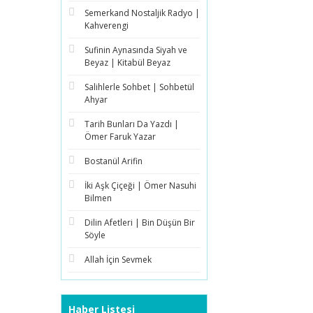
Semerkand Nostaljik Radyo |
Kahverengi
Sufinin Aynasında Siyah ve
Beyaz | Kitabül Beyaz
Salihlerle Sohbet | Sohbetül
Ahyar
Tarih Bunları Da Yazdı |
Ömer Faruk Yazar
Bostanül Arifin
İki Aşk Çiçeği | Ömer Nasuhi
Bilmen
Dilin Afetleri | Bin Düşün Bir
Söyle
Allah İçin Sevmek
Haber Listesi