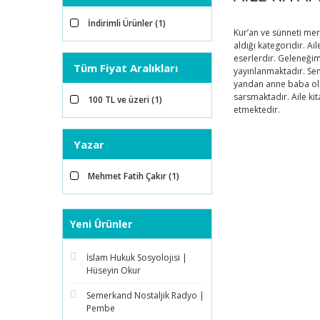
İndirimli Ürünler (1)
Kur’an ve sünneti merk
aldığı kategoridir. A
eserlerdir. Geleneğim
Tüm Fiyat Aralıkları
yayınlanmaktadır. Sem
yandan anne baba olma
sarsmaktadır. Aile ki
100 TL ve üzeri (1)
etmektedir.
Yazar
Mehmet Fatih Çakır (1)
Yeni Ürünler
İslam Hukuk Sosyolojisi |
Hüseyin Okur
Semerkand Nostaljik Radyo |
Pembe