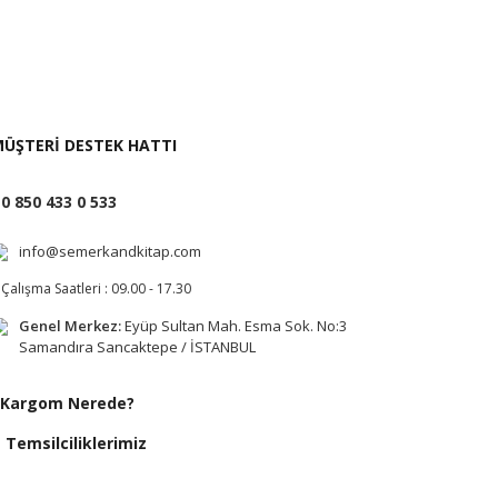
i İste
ÜŞTERİ DESTEK HATTI
0 850 433 0 533
info@semerkandkitap.com
Çalışma Saatleri : 09.00 - 17.30
Genel Merkez:
Eyüp Sultan Mah. Esma Sok. No:3
Samandıra Sancaktepe / İSTANBUL
Kargom Nerede?
Temsilciliklerimiz