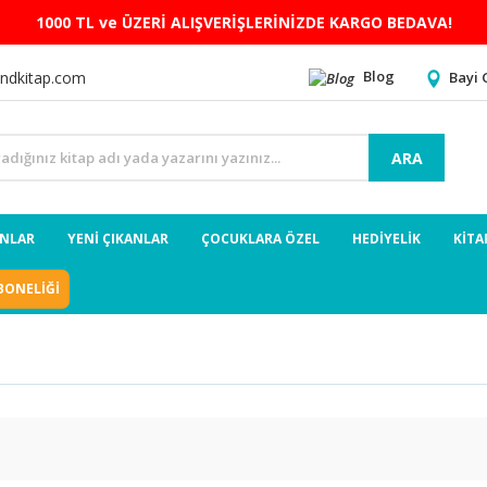
1000 TL ve ÜZERİ ALIŞVERİŞLERİNİZDE KARGO BEDAVA!
Blog
Bayi 
ndkitap.com
ARA
ANLAR
YENİ ÇIKANLAR
ÇOCUKLARA ÖZEL
HEDİYELİK
KİTA
BONELİĞİ