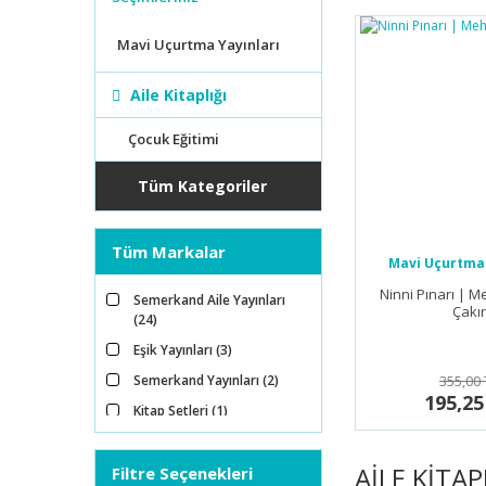
Mavi Uçurtma Yayınları
Aile Kitaplığı
Çocuk Eğitimi
Tüm Kategoriler
Tüm Markalar
Mavi Uçurtma 
Ninni Pınarı | M
Semerkand Aile Yayınları
Çakır
(24)
Eşik Yayınları (3)
Semerkand Yayınları (2)
355,00 
195,25
Kitap Setleri (1)
Mavi Uçurtma Yayınları (1)
AİLE KİTAP
Filtre Seçenekleri