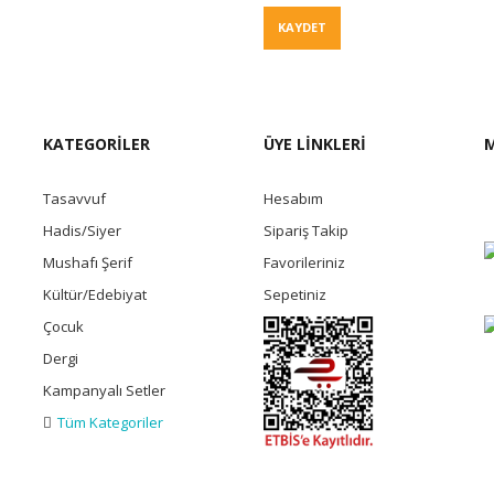
Fiyat Teklif
KAYDET
KATEGORİLER
ÜYE LİNKLERİ
M
Tasavvuf
Hesabım
Hadis/Siyer
Sipariş Takip
Mushafı Şerif
Favorileriniz
Kültür/Edebiyat
Sepetiniz
Çocuk
Dergi
Kampanyalı Setler
Tüm Kategoriler