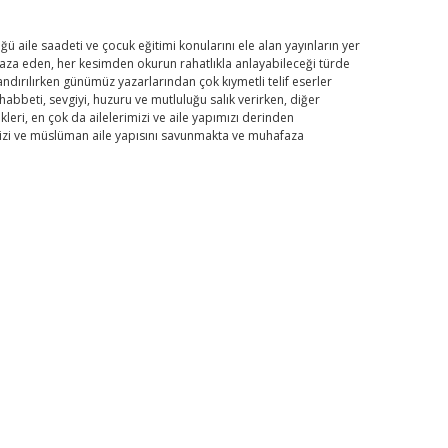
ü aile saadeti ve çocuk eğitimi konularını ele alan yayınların yer
hafaza eden, her kesimden okurun rahatlıkla anlayabileceği türde
dırılırken günümüz yazarlarından çok kıymetli telif eserler
bbeti, sevgiyi, huzuru ve mutluluğu salık verirken, diğer
eri, en çok da ailelerimizi ve aile yapımızı derinden
imizi ve müslüman aile yapısını savunmakta ve muhafaza