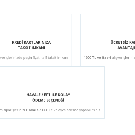
KREDİ KARTLARINIZA
ÜCRETSİZ K
TAKSİT İMKANI
AVANTAJI
şverişlerinizde peşin fiyatına 5 taksit imkanı
1000 TL ve üzeri
alışverişlerini
HAVALE / EFT İLE KOLAY
ÖDEME SEÇENEĞİ
m siparişlerinizi
Havale / EFT
ile kolayca ödeme yapabilirsiniz.