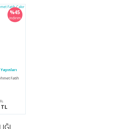
%45
indirim
Yayınları
ehmet Fatih
TL
 TL
LIĞI