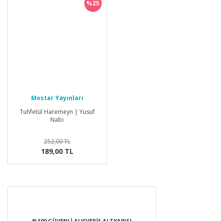
%25
Mostar Yayınları
Tuhfetül Haremeyn | Yusuf
Nabi
252,00 TL
189,00 TL
%100 GÜVENLİ ALIŞVERİŞ ALTYAPISI