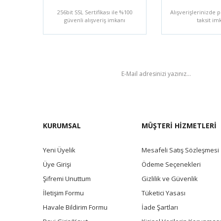
256bit SSL Sertifikası ile %100
Alışverişlerinizde p
güvenli alışveriş imkanı
taksit im
BÜLTEN
KURUMSAL
MÜŞTERİ HİZMETLERİ
Yeni Üyelik
Mesafeli Satış Sözleşmesi
Üye Girişi
Ödeme Seçenekleri
Şifremi Unuttum
Gizlilik ve Güvenlik
İletişim Formu
Tüketici Yasası
Havale Bildirim Formu
İade Şartları