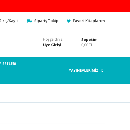
Giriş/Kayıt
Sipariş Takip
Favori Kitaplarım
Hoşgeldiniz
Sepetim
Üye Girişi
0,00 TL
P SETLERİ
YAYINEVLERİMİZ