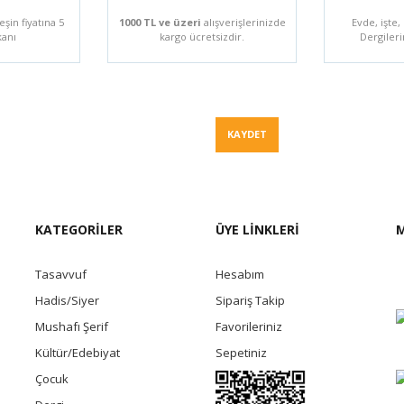
eşin fiyatına 5
1000 TL ve üzeri
alışverişlerinizde
Evde, işte,
kanı
kargo ücretsizdir.
Dergileri
Fiyat Teklif
KAYDET
KATEGORİLER
ÜYE LİNKLERİ
M
Tasavvuf
Hesabım
Hadis/Siyer
Sipariş Takip
Mushafı Şerif
Favorileriniz
Kültür/Edebiyat
Sepetiniz
Çocuk