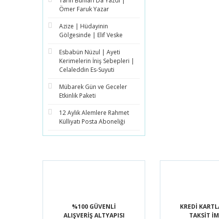
Tarih Bunları Da Yazdı |
Ömer Faruk Yazar
Azize | Hüdayinin
Gölgesinde | Elif Veske
Esbabün Nüzul | Ayeti
Kerimelerin İniş Sebepleri |
Celaleddin Es-Suyuti
Mübarek Gün ve Geceler
Etkinlik Paketi
12 Aylık Alemlere Rahmet
Külliyatı Posta Aboneliği
%100 GÜVENLİ
KREDİ KARTL
ALIŞVERİŞ ALTYAPISI
TAKSİT İ