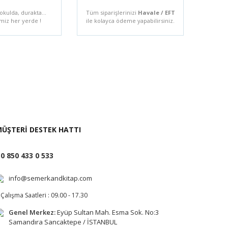
 okulda, durakta...
Tüm siparişlerinizi
Havale / EFT
miz her yerde !
ile kolayca ödeme yapabilirsiniz.
i İste
ÜŞTERİ DESTEK HATTI
0 850 433 0 533
info@semerkandkitap.com
Çalışma Saatleri : 09.00 - 17.30
Genel Merkez:
Eyüp Sultan Mah. Esma Sok. No:3
Samandıra Sancaktepe / İSTANBUL