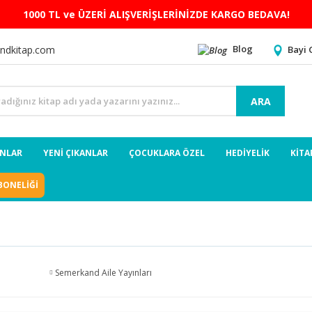
1000 TL ve ÜZERİ ALIŞVERİŞLERİNİZDE KARGO BEDAVA!
Blog
Bayi 
ndkitap.com
ARA
ANLAR
YENİ ÇIKANLAR
ÇOCUKLARA ÖZEL
HEDİYELİK
KİTA
BONELİĞİ
Semerkand Aile Yayınları