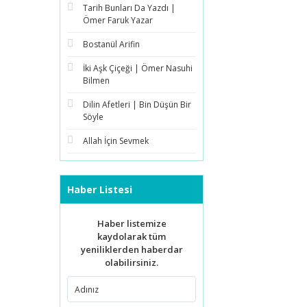
Tarih Bunları Da Yazdı |
Ömer Faruk Yazar
Bostanül Arifin
İki Aşk Çiçeği | Ömer Nasuhi
Bilmen
Dilin Afetleri | Bin Düşün Bir
Söyle
Allah İçin Sevmek
Haber Listesi
Haber listemize
kaydolarak tüm
yeniliklerden haberdar
olabilirsiniz.