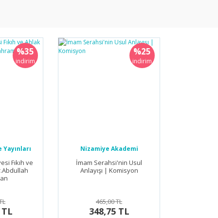
%35
%25
indirim
indirim
 Yayınları
Nizamiye Akademi
Yayınları
esi Fıkıh ve
İmam Serahsi'nin Usul
r.Abdullah
Anlayışı | Komisyon
an
TL
465,00 TL
 TL
348,75 TL