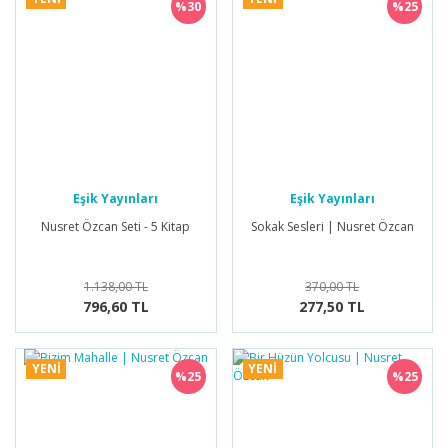
%30
%25
Eşik Yayınları
Eşik Yayınları
Nusret Özcan Seti - 5 Kitap
Sokak Sesleri | Nusret Özcan
1.138,00 TL
370,00 TL
796,60 TL
277,50 TL
YENİ
YENİ
%25
%25