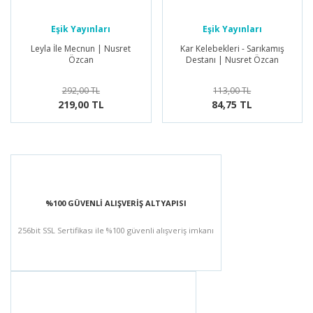
Eşik Yayınları
Eşik Yayınları
Leyla İle Mecnun | Nusret
Kar Kelebekleri - Sarıkamış
Özcan
Destanı | Nusret Özcan
292,00 TL
113,00 TL
219,00 TL
84,75 TL
%100 GÜVENLİ ALIŞVERİŞ ALTYAPISI
256bit SSL Sertifikası ile %100 güvenli alışveriş imkanı