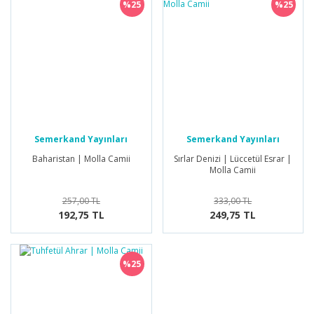
%25
%25
Semerkand Yayınları
Semerkand Yayınları
Baharistan | Molla Camii
Sırlar Denizi | Lüccetül Esrar |
Molla Camii
257,00 TL
333,00 TL
192,75 TL
249,75 TL
%25