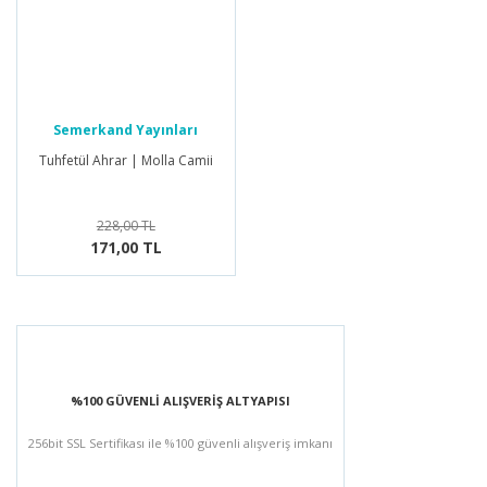
Semerkand Yayınları
Tuhfetül Ahrar | Molla Camii
228,00 TL
171,00 TL
%100 GÜVENLİ ALIŞVERİŞ ALTYAPISI
256bit SSL Sertifikası ile %100 güvenli alışveriş imkanı